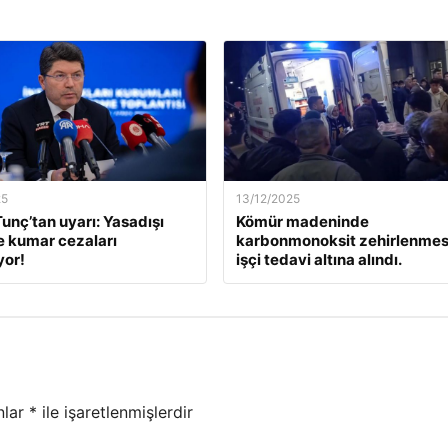
25
13/12/2025
unç’tan uyarı: Yasadışı
Kömür madeninde
e kumar cezaları
karbonmonoksit zehirlenmesi
yor!
işçi tedavi altına alındı.
nlar
*
ile işaretlenmişlerdir