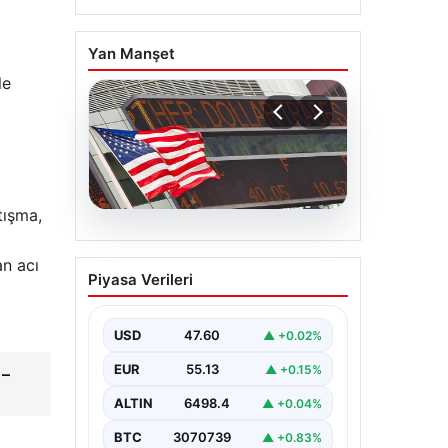
Yan Manşet
le
tışma,
04.08.2026
FED faiz kararı ne zaman
an acı
Piyasa Verileri
açıklanacak? Nisan ayı
faiz beklentisi belli oldu
USD
47.60
▲ +0.02%
EUR
55.13
▲ +0.15%
 –
ALTIN
6498.4
▲ +0.04%
BTC
3070739
▲ +0.83%