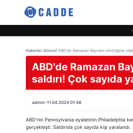
Haberler
›
Güncel
›
ABD'de Ramazan Bayramı etkinliğine silahlı
ABD'de Ramazan Bayra
saldırı! Çok sayıda ya
admin
•
11.04.2024 01:48
ABD'nin Pennsylvania eyaletinin Philadelphia ken
gerçekleşti. Saldırıda çok sayıda kişi yaralandı.