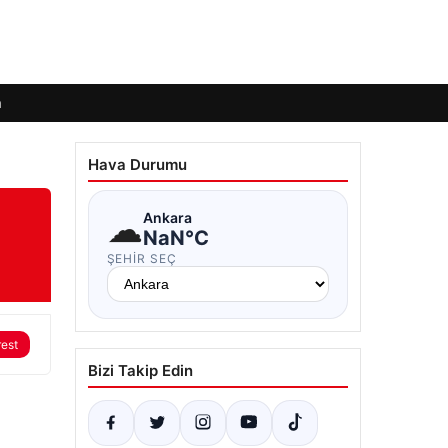
m
Hava Durumu
☁
Ankara
NaN°C
ŞEHIR SEÇ
rest
Bizi Takip Edin