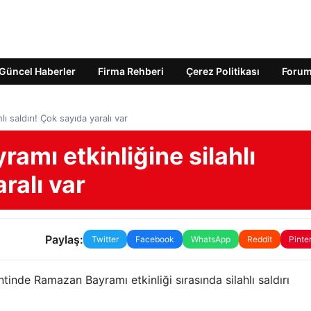
Güncel Haberler
Firma Rehberi
Çerez Politikası
Foru
 saldırı! Çok sayıda yaralı var
mı etkinliğine silahlı
ralı var
Paylaş:
Twitter
Facebook
WhatsApp
Reddit
Pinte
tinde Ramazan Bayramı etkinliği sırasında silahlı saldırı