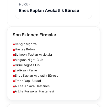
HUKUK
Enes Kaplan Avukatlık Bürosu
Son Eklenen Firmalar
Cengiz Sigorta
■
Hastaş Beton
■
Bulkoon Toptan Ayakkabı
■
Magusa Night Club
■
Girne Night Club
■
Ladiksan Parke
■
Enes Kaplan Avukatlık Bürosu
■
Trend Yapı Akustik
■
A Life Ankara Hastanesi
■
A Life Pursaklar Hastanesi
■