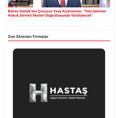
06/08/2026
Bakan Gürlek’ten Çerçeve Yasa Açıklaması: “Tüm İşlemler
Hukuk Devleti İlkeleri Doğrultusunda Yürütülecek”
Son Eklenen Firmalar