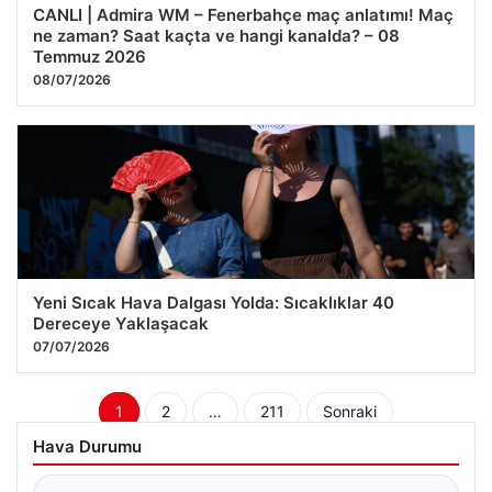
CANLI | Admira WM – Fenerbahçe maç anlatımı! Maç
ne zaman? Saat kaçta ve hangi kanalda? – 08
Temmuz 2026
08/07/2026
Yeni Sıcak Hava Dalgası Yolda: Sıcaklıklar 40
Dereceye Yaklaşacak
07/07/2026
Yazı
1
2
…
211
Sonraki
sayfalaması
Hava Durumu