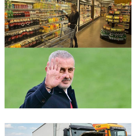
Enflasyon verileri ne zaman açıklanacak? 2026 TÜİK mart
ayı enflasyon verileri
26.07.2026 08:07
TFF’de sürpriz karar! Yollar resmen ayrıldı
25.07.2026 09:08