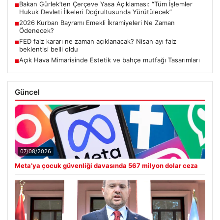
Bakan Gürlek’ten Çerçeve Yasa Açıklaması: “Tüm İşlemler
■
Hukuk Devleti İlkeleri Doğrultusunda Yürütülecek”
2026 Kurban Bayramı Emekli İkramiyeleri Ne Zaman
■
Ödenecek?
FED faiz kararı ne zaman açıklanacak? Nisan ayı faiz
■
beklentisi belli oldu
Açık Hava Mimarisinde Estetik ve bahçe mutfağı Tasarımları
■
Güncel
07/08/2026
Meta’ya çocuk güvenliği davasında 567 milyon dolar ceza