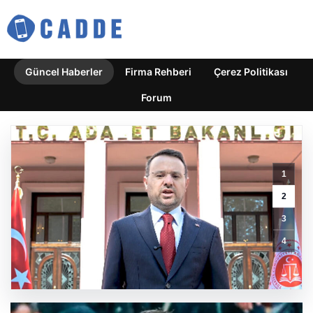
Güncel Haberler
Firma Rehberi
Çerez Politikası
Forum
1
2
3
Dorukhan
Toköz’ün
4
Yeni
Takımı
Açıklandı
GÜNCEL HABERLER
0 YORUM