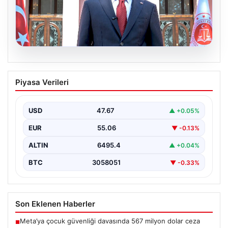
06.08.2026
Bakan Gürlek’ten Çerçeve Yasa
Piyasa Verileri
Açıklaması: “Tüm İşlemler Hukuk
Devleti İlkeleri Doğrultusunda
Yürütülecek”
USD
47.67
▲ +0.05%
Adalet Bakanı Akın Gürlek, terörle mücadelede yeni bir
EUR
55.06
▼ -0.13%
dönemi başlatacak çerçeve yasanın Meclis’te kabul…
ALTIN
6495.4
▲ +0.04%
BTC
3058051
▼ -0.33%
Son Eklenen Haberler
Meta’ya çocuk güvenliği davasında 567 milyon dolar ceza
■