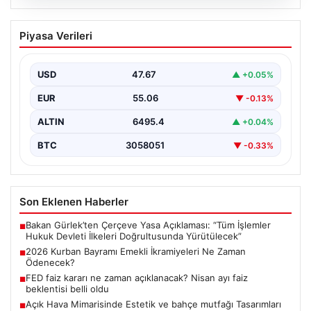
05.08.2026
2026 Kurban Bayramı Emekli
Piyasa Verileri
İkramiyeleri Ne Zaman Ödenecek?
Yaklaşan 2026 Kurban Bayramı nedeniyle, yaklaşık 17
milyon emekli vatandaşın gözü kulağı bayram
USD
47.67
▲ +0.05%
ikramiyesi…
EUR
55.06
▼ -0.13%
ALTIN
6495.4
▲ +0.04%
BTC
3058051
▼ -0.33%
Son Eklenen Haberler
Bakan Gürlek’ten Çerçeve Yasa Açıklaması: “Tüm İşlemler
■
Hukuk Devleti İlkeleri Doğrultusunda Yürütülecek”
2026 Kurban Bayramı Emekli İkramiyeleri Ne Zaman
■
Ödenecek?
FED faiz kararı ne zaman açıklanacak? Nisan ayı faiz
■
beklentisi belli oldu
Açık Hava Mimarisinde Estetik ve bahçe mutfağı Tasarımları
■