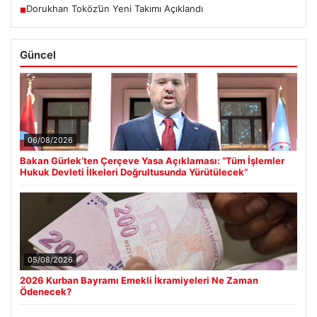
Dorukhan Toköz’ün Yeni Takımı Açıklandı
■
Güncel
06/08/2026
Bakan Gürlek’ten Çerçeve Yasa Açıklaması: “Tüm İşlemler
Hukuk Devleti İlkeleri Doğrultusunda Yürütülecek”
05/08/2026
2026 Kurban Bayramı Emekli İkramiyeleri Ne Zaman
Ödenecek?