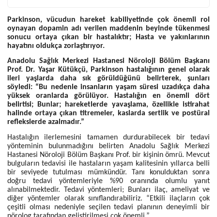
Parkinson, vücudun hareket kabiliyetinde çok önemli rol
oynayan dopamin adı verilen maddenin beyinde tükenmesi
sonucu ortaya çıkan bir hastalıktır; Hasta ve yakınlarının
hayatını oldukça zorlaştırıyor.
Anadolu Sağlık Merkezi Hastanesi Nöroloji Bölüm Başkanı
Prof. Dr. Yaşar Kütükçü, Parkinson hastalığının genel olarak
ileri yaşlarda daha sık görüldüğünü belirterek, şunları
söyledi: “Bu nedenle insanların yaşam süresi uzadıkça daha
yüksek oranlarda görülüyor. Hastalığın en önemli dört
belirtisi; Bunlar; hareketlerde yavaşlama, özellikle istirahat
halinde ortaya çıkan titremeler, kaslarda sertlik ve postüral
reflekslerde azalmadır.”
Hastalığın ilerlemesini tamamen durdurabilecek bir tedavi
yönteminin bulunmadığını belirten Anadolu Sağlık Merkezi
Hastanesi Nöroloji Bölüm Başkanı Prof. bir kişinin ömrü. Mevcut
bulguların tedavisi ile hastaların yaşam kalitesinin yıllarca belli
bir seviyede tutulması mümkündür. Tanı konulduktan sonra
doğru tedavi yöntemleriyle %90 oranında olumlu yanıt
alınabilmektedir. Tedavi yöntemleri; Bunları ilaç, ameliyat ve
diğer yöntemler olarak sınıflandırabiliriz. “Etkili ilaçların çok
çeşitli olması nedeniyle seçilen tedavi planının deneyimli bir
nörolog tarafından geliştirilmesi çok önemli.”