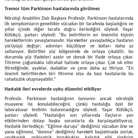
Tremor tüm Parkinson hastalarında görülmez
Nöroloji Anabilim Dalı Başkanı Profesör, Parkinson hastalarında
ilk semptomların genellikle vücudun bir tarafında başladığını ve
yıllar içinde diğer tarafa doğru ilerlediğini söyledi. Yaşar
Kütükçü, şunları söyledi: “Bu belirtilerin en önemlisi kişinin
hareketlerinin yavaşlamasıdır. Hareketler yavaşladıkça hastanın
yürüyüşü değişir; adımları küçülüyor ve kolları daha az
sallanıyor. Belirtiler yüz bölgesinde de ortaya çıkabilir, bu
durumda yüz ifadeleri azalır ve donuk bir ifade ortaya çıkar.
Titreme çoğunlukla istirahat halinde ortaya çıkar. Çok sık eller
titrediğinde; ayaklar, dudaklar ve çene daha az titriyor. “En
önemli belirtilerden biri titreme olsa da bazı hastalarda bu
rahatsızlık oluşmayabilir.”
Hastalık ileri evrelerde uyku düzenini etkiliyor
Profesör, Parkinson hastalığının tanısının ancak nörolojik
muayene ile konulabileceğini, çünkü hastalığa özel bir
laboratuvar testinin bulunmadığını söyledi. Yaşar Kütükçü,
şunları söyledi: “Hastalığın son yıllarında ilaçların yan
etkilerinden dolayı başka sorunlarla da karşılaşabiliyoruz.
Hastalık ilerledikçe; “Eğilme duruşu” dediğimiz vücudun öne ve
yana eğilmesi, “donma” dediğimiz hareketi başlatmada zorluk,
unutkanlık, psikiyatrik bozukluklar, kabızlık gibi sindirim