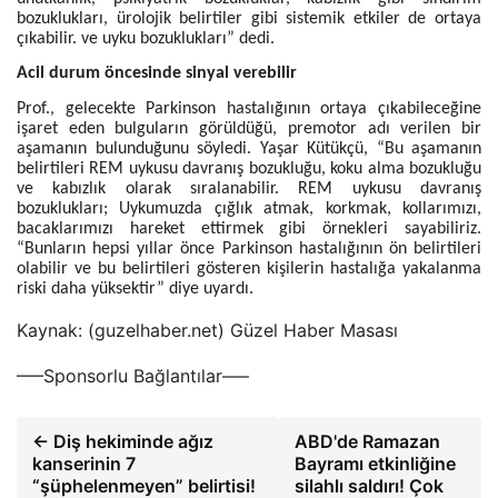
bozuklukları, ürolojik belirtiler gibi sistemik etkiler de ortaya
çıkabilir. ve uyku bozuklukları” dedi.
Acil durum öncesinde sinyal verebilir
Prof., gelecekte Parkinson hastalığının ortaya çıkabileceğine
işaret eden bulguların görüldüğü, premotor adı verilen bir
aşamanın bulunduğunu söyledi. Yaşar Kütükçü, “Bu aşamanın
belirtileri REM uykusu davranış bozukluğu, koku alma bozukluğu
ve kabızlık olarak sıralanabilir. REM uykusu davranış
bozuklukları; Uykumuzda çığlık atmak, korkmak, kollarımızı,
bacaklarımızı hareket ettirmek gibi örnekleri sayabiliriz.
“Bunların hepsi yıllar önce Parkinson hastalığının ön belirtileri
olabilir ve bu belirtileri gösteren kişilerin hastalığa yakalanma
riski daha yüksektir” diye uyardı.
Kaynak: (guzelhaber.net) Güzel Haber Masası
—–Sponsorlu Bağlantılar—–
← Diş hekiminde ağız
ABD'de Ramazan
kanserinin 7
Bayramı etkinliğine
“şüphelenmeyen” belirtisi!
silahlı saldırı! Çok