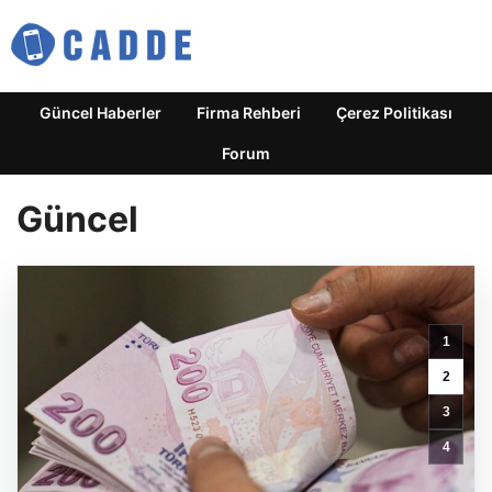
Güncel Haberler
Firma Rehberi
Çerez Politikası
Forum
Güncel
Bakan
1
Tunç’tan
uyarı:
2
Yasadışı
3
bahis
ve
4
kumar
cezaları