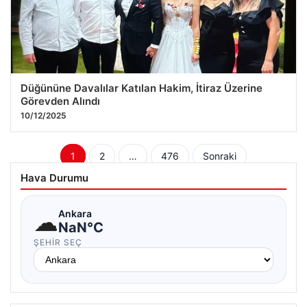
Düğününe Davalılar Katılan Hakim, İtiraz Üzerine
Görevden Alındı
10/12/2025
Yazı
1
2
…
476
Sonraki
sayfalaması
Hava Durumu
☁
Ankara
NaN°C
ŞEHIR SEÇ