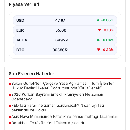
Piyasa Verileri
İkramiyeleri Ne Zaman Ödenecek?
Yaklaşan 2026 Kurban Bayramı nedeniyle, yaklaşık 17
milyon emekli vatandaşın gözü kulağı bayram
USD
47.67
▲ +0.05%
ikramiyesi…
EUR
55.06
▼ -0.13%
ALTIN
6495.4
▲ +0.04%
BTC
3058051
▼ -0.33%
Son Eklenen Haberler
Bakan Gürlek’ten Çerçeve Yasa Açıklaması: “Tüm İşlemler
■
Hukuk Devleti İlkeleri Doğrultusunda Yürütülecek”
2026 Kurban Bayramı Emekli İkramiyeleri Ne Zaman
■
Ödenecek?
FED faiz kararı ne zaman açıklanacak? Nisan ayı faiz
■
beklentisi belli oldu
Açık Hava Mimarisinde Estetik ve bahçe mutfağı Tasarımları
■
Dorukhan Toköz’ün Yeni Takımı Açıklandı
■