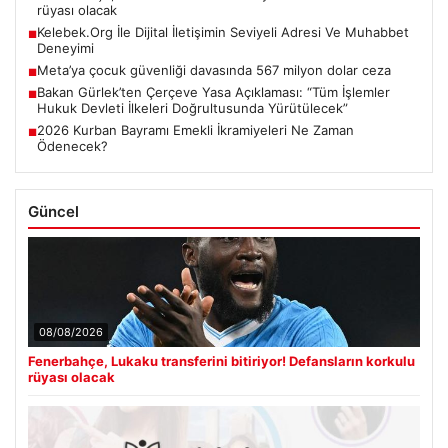
rüyası olacak
Kelebek.Org İle Dijital İletişimin Seviyeli Adresi Ve Muhabbet
■
Deneyimi
Meta’ya çocuk güvenliği davasında 567 milyon dolar ceza
■
Bakan Gürlek’ten Çerçeve Yasa Açıklaması: “Tüm İşlemler
■
Hukuk Devleti İlkeleri Doğrultusunda Yürütülecek”
2026 Kurban Bayramı Emekli İkramiyeleri Ne Zaman
■
Ödenecek?
Güncel
08/08/2026
Fenerbahçe, Lukaku transferini bitiriyor! Defansların korkulu
rüyası olacak