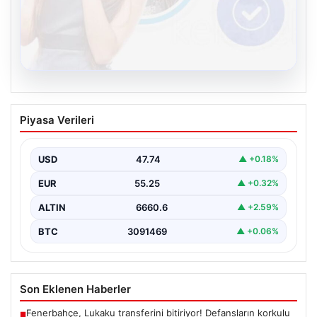
08.08.2026
Kelebek.Org İle Dijital İletişimin Seviyeli
Piyasa Verileri
Adresi Ve Muhabbet Deneyimi
Dijital ortamında kullanıcıların seviyeli bir şekilde iletişim
kurması büyük bir hassasiyet ifade etmektedir.
USD
47.74
▲ +0.18%
Günümüzde…
EUR
55.25
▲ +0.32%
ALTIN
6660.6
▲ +2.59%
BTC
3091469
▲ +0.06%
Son Eklenen Haberler
Fenerbahçe, Lukaku transferini bitiriyor! Defansların korkulu
■