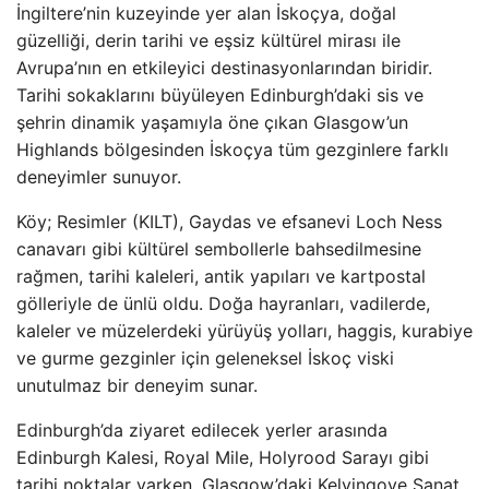
İngiltere’nin kuzeyinde yer alan İskoçya, doğal
güzelliği, derin tarihi ve eşsiz kültürel mirası ile
Avrupa’nın en etkileyici destinasyonlarından biridir.
Tarihi sokaklarını büyüleyen Edinburgh’daki sis ve
şehrin dinamik yaşamıyla öne çıkan Glasgow’un
Highlands bölgesinden İskoçya tüm gezginlere farklı
deneyimler sunuyor.
Köy; Resimler (KILT), Gaydas ve efsanevi Loch Ness
canavarı gibi kültürel sembollerle bahsedilmesine
rağmen, tarihi kaleleri, antik yapıları ve kartpostal
gölleriyle de ünlü oldu. Doğa hayranları, vadilerde,
kaleler ve müzelerdeki yürüyüş yolları, haggis, kurabiye
ve gurme gezginler için geleneksel İskoç viski
unutulmaz bir deneyim sunar.
Edinburgh’da ziyaret edilecek yerler arasında
Edinburgh Kalesi, Royal Mile, Holyrood Sarayı gibi
tarihi noktalar varken, Glasgow’daki Kelvingove Sanat