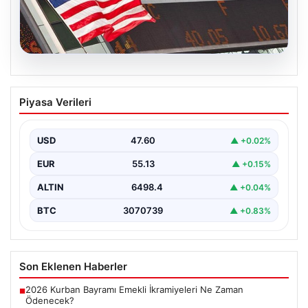
04.08.2026
FED faiz kararı ne zaman açıklanacak?
Piyasa Verileri
Nisan ayı faiz beklentisi belli oldu
USD
47.60
▲ +0.02%
EUR
55.13
▲ +0.15%
ALTIN
6498.4
▲ +0.04%
BTC
3070739
▲ +0.83%
Son Eklenen Haberler
2026 Kurban Bayramı Emekli İkramiyeleri Ne Zaman
■
Ödenecek?