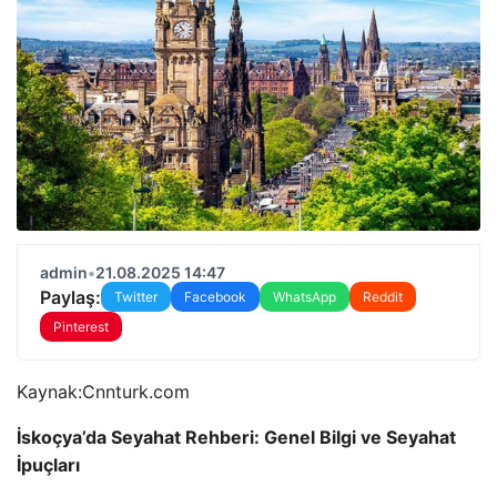
admin
•
21.08.2025 14:47
Paylaş:
Twitter
Facebook
WhatsApp
Reddit
Pinterest
Kaynak:
Cnnturk.com
İskoçya’da Seyahat Rehberi: Genel Bilgi ve Seyahat
İpuçları