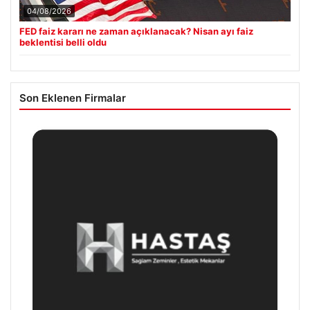
04/08/2026
FED faiz kararı ne zaman açıklanacak? Nisan ayı faiz
beklentisi belli oldu
Son Eklenen Firmalar