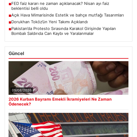
FED faiz kararı ne zaman açıklanacak? Nisan ayı faiz
■
beklentisi belli oldu
Açık Hava Mimarisinde Estetik ve bahçe mutfağı Tasarımları
■
Dorukhan Toköz’ün Yeni Takımı Açıklandı
■
Pakistan’da Protesto Sırasında Karakol Girişinde Yapılan
■
Bombalı Saldırıda Can Kaybı ve Yaralanmalar
Güncel
05/08/2026
2026 Kurban Bayramı Emekli İkramiyeleri Ne Zaman
Ödenecek?