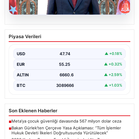
06.08.2026
Bakan Gürlek’ten Çerçeve Yasa
Piyasa Verileri
Açıklaması: “Tüm İşlemler Hukuk
Devleti İlkeleri Doğrultusunda
Yürütülecek”
USD
47.74
▲ +0.18%
Adalet Bakanı Akın Gürlek, terörle mücadelede yeni bir
EUR
55.25
▲ +0.32%
dönemi başlatacak çerçeve yasanın Meclis’te kabul…
ALTIN
6660.6
▲ +2.59%
BTC
3089666
▲ +1.03%
Son Eklenen Haberler
Meta’ya çocuk güvenliği davasında 567 milyon dolar ceza
■
Bakan Gürlek’ten Çerçeve Yasa Açıklaması: “Tüm İşlemler
■
Hukuk Devleti İlkeleri Doğrultusunda Yürütülecek”