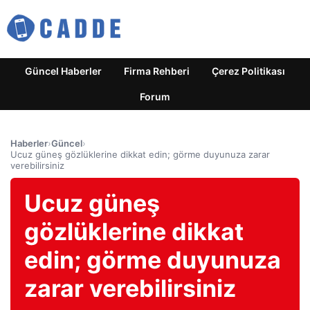
Güncel Haberler
Firma Rehberi
Çerez Politikası
Forum
Haberler
›
Güncel
›
Ucuz güneş gözlüklerine dikkat edin; görme duyunuza zarar
verebilirsiniz
Ucuz güneş
gözlüklerine dikkat
edin; görme duyunuza
zarar verebilirsiniz