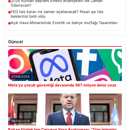
2026 Kurban Bayramı Emekli İkramiyeleri Ne Zaman
■
Ödenecek?
FED faiz kararı ne zaman açıklanacak? Nisan ayı faiz
■
beklentisi belli oldu
Açık Hava Mimarisinde Estetik ve bahçe mutfağı Tasarımları
■
Güncel
07/08/2026
Meta’ya çocuk güvenliği davasında 567 milyon dolar ceza
06/08/2026
Bakan Gürlek’ten Çerçeve Yasa Açıklaması: “Tüm İşlemler