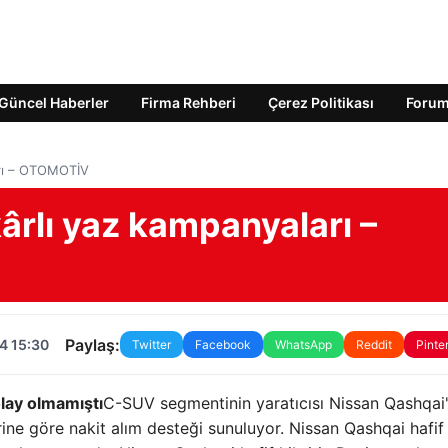
Güncel Haberler
Firma Rehberi
Çerez Politikası
Foru
arı – OTOMOTİV
ârlı yaz kampanyaları –
Paylaş:
4 15:30
Twitter
Facebook
WhatsApp
Reddit
Pinte
lay olmamıştı
C-SUV segmentinin yaratıcısı Nissan Qashqai'
ne göre nakit alım desteği sunuluyor. Nissan Qashqai hafif 