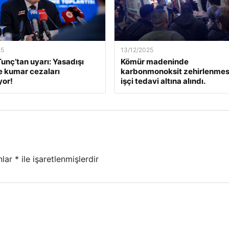
25
13/12/2025
unç’tan uyarı: Yasadışı
Kömür madeninde
e kumar cezaları
karbonmonoksit zehirlenmesi
yor!
işçi tedavi altına alındı.
nlar
*
ile işaretlenmişlerdir