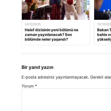
14/12/2025
13/12/20
Halef dizisinin yeni bölümü ne
Bakan T
zaman yayınlanacak? Son
bahis v
bölümde neler yaşandı?
yükseli
Bir yanıt yazın
E-posta adresiniz yayınlanmayacak.
Gerekli ala
Yorum
*