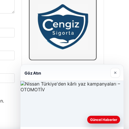
Cengiz Sigorta
×
Göz Atın
23/06/2026
n.
Güncel Haberler