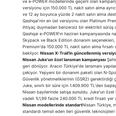
ve e-POWER modellerinde geçerli olan kampanya
versiyonu için 150.000 TL nakit satın alma ayrıca
ve 12 ay boyunca yüzde 2 nakit satın alma deste
Qashqai'nin en üst versiyonu olan Platinum Prem
ihtiyaç duymadan benzersiz bir elektrikli sürüş
Qashqai e-POWER'ın haziran kampanyasında naki
Skypack ve Black Edition donanım seçenekleri
Premium'da 150.000 TL nakit satın alma fırsatı v
bekliyor.
Nissan X-Trail'in güncellenmiş versiyo
Nissan Juke'un özel lansman kampanyası
Şehi
geri dönüyor. Aracın Türkiye'de lansmanı yapılan
çekiyor. Yepyeni bir donanım paketi olan N-Sport
Güvenlik yönetmeliklerinin (GSR2) gerektirdiği 
Juke, sınırlı bir süre için 1.409.900 TL'den baş
Nissan bayilerinde satışa sunuldu. Juke'un öze
vadeli %1,99 faizle 240.000 TL kredi fırsatı yer a
Nissan modellerinde standart
Nissan Türkiye, m
standardı temsil eden ileri güvenlik teknolojileri