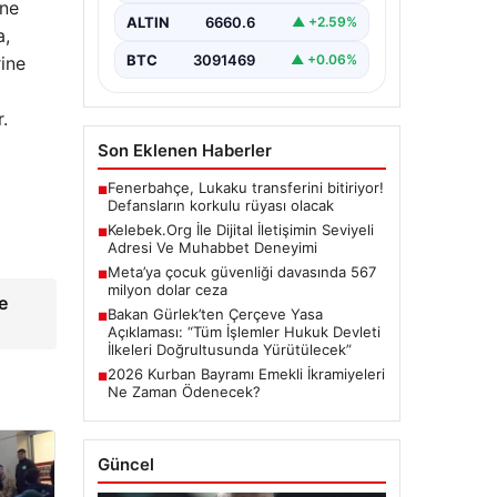
ine
büyük bir hassasiyet ifade
ALTIN
6660.6
▲ +2.59%
etmektedir. Günümüzde…
a,
BTC
3091469
▲ +0.06%
rine
.
Son Eklenen Haberler
Fenerbahçe, Lukaku transferini bitiriyor!
■
Defansların korkulu rüyası olacak
Kelebek.Org İle Dijital İletişimin Seviyeli
■
Adresi Ve Muhabbet Deneyimi
Meta’ya çocuk güvenliği davasında 567
■
milyon dolar ceza
e
Bakan Gürlek’ten Çerçeve Yasa
■
Açıklaması: “Tüm İşlemler Hukuk Devleti
İlkeleri Doğrultusunda Yürütülecek”
2026 Kurban Bayramı Emekli İkramiyeleri
■
Ne Zaman Ödenecek?
Güncel