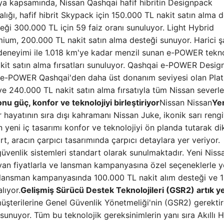
 kapsamında, Nissan Qashqai hafif hibritin Designpack
lığı, hafif hibrit Skypack için 150.000 TL nakit satın alma 
ği 300.000 TL için 59 faiz oranı sunuluyor. Light Hybrid
ium, 200.000 TL nakit satın alma desteği sunuyor. Harici ş
 deneyimi ile 1.018 km'ye kadar menzil sunan e-POWER teknol
t satın alma fırsatları sunuluyor. Qashqai e-POWER Desig
, e-POWER Qashqai'den daha üst donanım seviyesi olan Pla
e 240.000 TL nakit satın alma fırsatıyla tüm Nissan severle
nu güç, konfor ve teknolojiyi birleştiriyor
Nissan Nissan
Ye
r hayatının sıra dışı kahramanı Nissan Juke, ikonik sarı rengi
 yeni iç tasarımı konfor ve teknolojiyi ön planda tutarak di
, aracın çarpıcı tasarımında çarpıcı detaylara yer veriyor.
güvenlik sistemleri standart olarak sunulmaktadır. Yeni Niss
layan fiyatlarla ve lansman kampanyasına özel seçeneklerle ye
l lansman kampanyasında 100.000 TL nakit alım desteği ve 
lıyor.
Gelişmiş Sürücü Destek Teknolojileri (GSR2) artık y
üşterilerine Genel Güvenlik Yönetmeliği'nin (GSR2) gerektir
 sunuyor. Tüm bu teknolojik gereksinimlerin yanı sıra Akıllı H