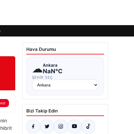
m
Hava Durumu
☁
Ankara
NaN°C
ŞEHIR SEÇ
rest
Bizi Takip Edin
nin
hibrit