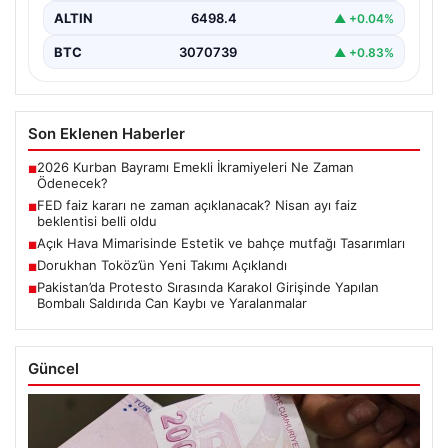
ALTIN
6498.4
▲ +0.04%
BTC
3070739
▲ +0.83%
Son Eklenen Haberler
2026 Kurban Bayramı Emekli İkramiyeleri Ne Zaman
■
Ödenecek?
FED faiz kararı ne zaman açıklanacak? Nisan ayı faiz
■
beklentisi belli oldu
Açık Hava Mimarisinde Estetik ve bahçe mutfağı Tasarımları
■
Dorukhan Toköz’ün Yeni Takımı Açıklandı
■
Pakistan’da Protesto Sırasında Karakol Girişinde Yapılan
■
Bombalı Saldırıda Can Kaybı ve Yaralanmalar
Güncel