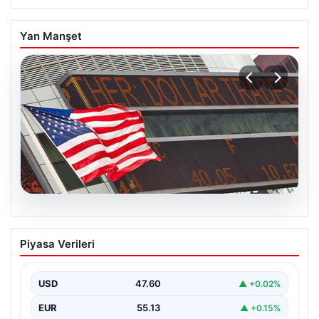
Yan Manşet
04.08.2026
FED faiz kararı ne zaman açıklanacak?
Piyasa Verileri
Nisan ayı faiz beklentisi belli oldu
USD
47.60
▲ +0.02%
EUR
55.13
▲ +0.15%