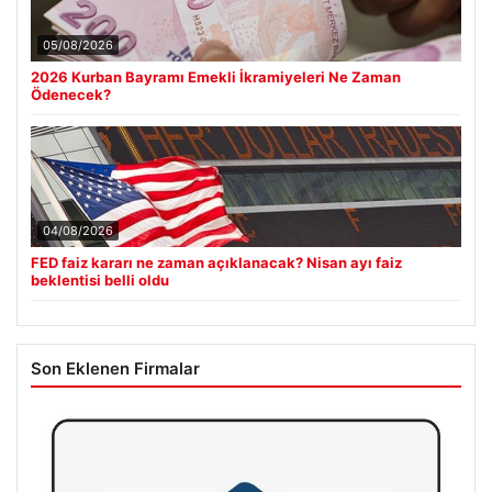
05/08/2026
2026 Kurban Bayramı Emekli İkramiyeleri Ne Zaman
Ödenecek?
04/08/2026
FED faiz kararı ne zaman açıklanacak? Nisan ayı faiz
beklentisi belli oldu
Son Eklenen Firmalar