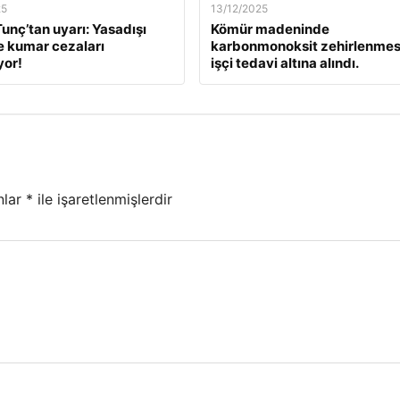
25
13/12/2025
unç’tan uyarı: Yasadışı
Kömür madeninde
e kumar cezaları
karbonmonoksit zehirlenmesi
yor!
işçi tedavi altına alındı.
nlar
*
ile işaretlenmişlerdir