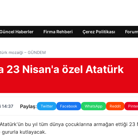
Güncel Haberler
Firma Rehberi
Çerez Politikası
Foru
Atatürk mozaiği – GÜNDEM
a 23 Nisan'a özel Atatürk
Paylaş:
 14:37
Twitter
Facebook
WhatsApp
Reddit
Pinte
Atatürk'ün bu yıl tüm dünya çocuklarına armağan ettiği 23 
 gururla kutlayacak.