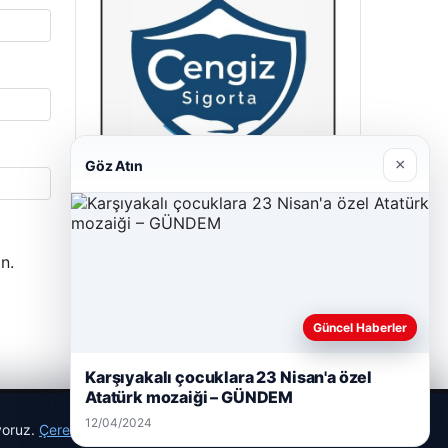
×
Göz Atın
Cengiz Sigorta
23/06/2026
n.
Güncel Haberler
Karşıyakalı çocuklara 23 Nisan'a özel
Atatürk mozaiği – GÜNDEM
12/04/2024
ıyoruz.
Çerez Politikamız
Reddet
Kabul Et