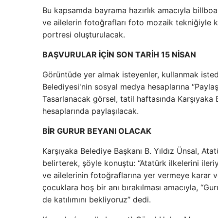
Bu kapsamda bayrama hazırlık amacıyla billboar
ve ailelerin fotoğrafları foto mozaik tekniğiyle k
portresi oluşturulacak.
BAŞVURULAR İÇİN SON TARİH 15 NİSAN
Görüntüde yer almak isteyenler, kullanmak isted
Belediyesi'nin sosyal medya hesaplarına “Paylaşa
Tasarlanacak görsel, tatil haftasında Karşıyak
hesaplarında paylaşılacak.
BİR GURUR BEYANI OLACAK
Karşıyaka Belediye Başkanı B. Yıldız Ünsal, Atat
belirterek, şöyle konuştu: “Atatürk ilkelerini ile
ve ailelerinin fotoğraflarına yer vermeye karar 
çocuklara hoş bir anı bırakılması amacıyla, “Gur
de katılımını bekliyoruz” dedi.