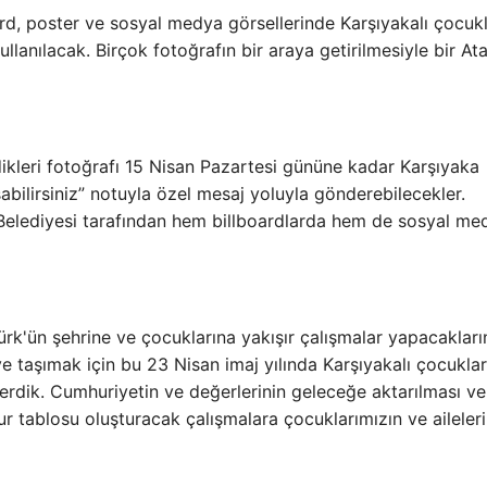
d, poster ve sosyal medya görsellerinde Karşıyakalı çocukl
ullanılacak. Birçok fotoğrafın bir araya getirilmesiyle bir At
ikleri fotoğrafı 15 Nisan Pazartesi gününe kadar Karşıyaka
bilirsiniz” notuyla özel mesaj yoluyla gönderebilecekler.
a Belediyesi tarafından hem billboardlarda hem de sosyal me
ürk'ün şehrine ve çocuklarına yakışır çalışmalar yapacakları
riye taşımak için bu 23 Nisan imaj yılında Karşıyakalı çocukla
verdik. Cumhuriyetin ve değerlerinin geleceğe aktarılması ve
ur tablosu oluşturacak çalışmalara çocuklarımızın ve aileler