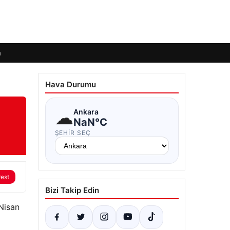
m
Hava Durumu
☁
Ankara
NaN°C
ŞEHIR SEÇ
rest
Bizi Takip Edin
Nisan