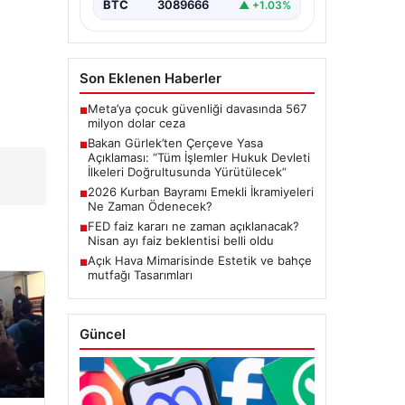
BTC
3089666
▲ +1.03%
başlatacak çerçeve yasanın
Meclis’te kabul…
Son Eklenen Haberler
Meta’ya çocuk güvenliği davasında 567
■
milyon dolar ceza
Bakan Gürlek’ten Çerçeve Yasa
■
Açıklaması: “Tüm İşlemler Hukuk Devleti
İlkeleri Doğrultusunda Yürütülecek”
2026 Kurban Bayramı Emekli İkramiyeleri
■
Ne Zaman Ödenecek?
FED faiz kararı ne zaman açıklanacak?
■
Nisan ayı faiz beklentisi belli oldu
Açık Hava Mimarisinde Estetik ve bahçe
■
mutfağı Tasarımları
Güncel