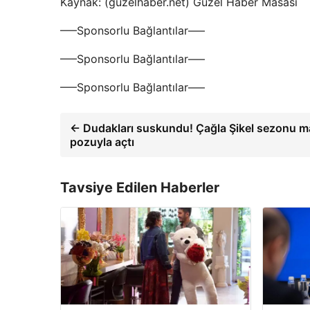
Kaynak: (guzelhaber.net) Güzel Haber Masası
—–Sponsorlu Bağlantılar—–
—–Sponsorlu Bağlantılar—–
—–Sponsorlu Bağlantılar—–
← Dudakları suskundu! Çağla Şikel sezonu 
pozuyla açtı
Tavsiye Edilen Haberler