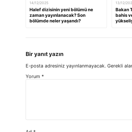
14/12/2025
13/12/20
Halef dizisinin yeni bölümü ne
Bakan T
zaman yayınlanacak? Son
bahis v
bölümde neler yaşandı?
yükseli
Bir yanıt yazın
E-posta adresiniz yayınlanmayacak.
Gerekli ala
Yorum
*
Ad
*