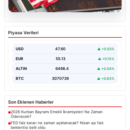
04.08.2026
FED faiz kararı ne zaman açıklanacak?
Piyasa Verileri
Nisan ayı faiz beklentisi belli oldu
USD
47.60
▲ +0.02%
EUR
55.13
▲ +0.15%
ALTIN
6498.4
▲ +0.04%
BTC
3070739
▲ +0.83%
Son Eklenen Haberler
2026 Kurban Bayramı Emekli İkramiyeleri Ne Zaman
■
Ödenecek?
FED faiz kararı ne zaman açıklanacak? Nisan ayı faiz
■
beklentisi belli oldu