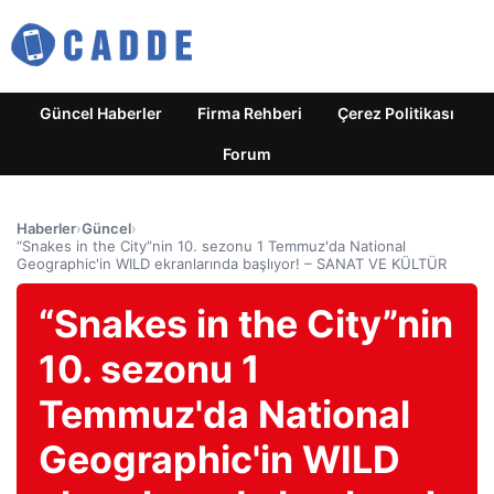
Güncel Haberler
Firma Rehberi
Çerez Politikası
Forum
Haberler
›
Güncel
›
“Snakes in the City”nin 10. sezonu 1 Temmuz'da National
Geographic'in WILD ekranlarında başlıyor! – SANAT VE KÜLTÜR
“Snakes in the City”nin
10. sezonu 1
Temmuz'da National
Geographic'in WILD