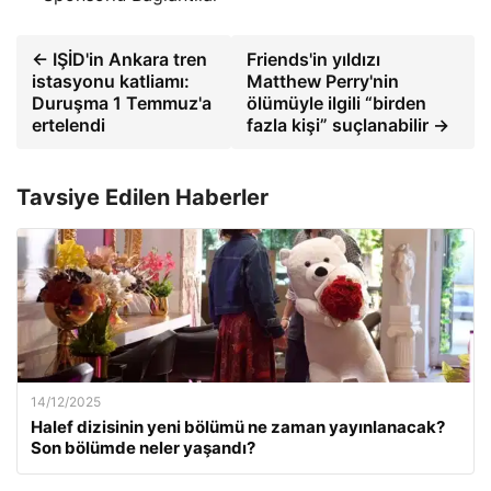
← IŞİD'in Ankara tren
Friends'in yıldızı
istasyonu katliamı:
Matthew Perry'nin
Duruşma 1 Temmuz'a
ölümüyle ilgili “birden
ertelendi
fazla kişi” suçlanabilir →
Tavsiye Edilen Haberler
14/12/2025
Halef dizisinin yeni bölümü ne zaman yayınlanacak?
Son bölümde neler yaşandı?