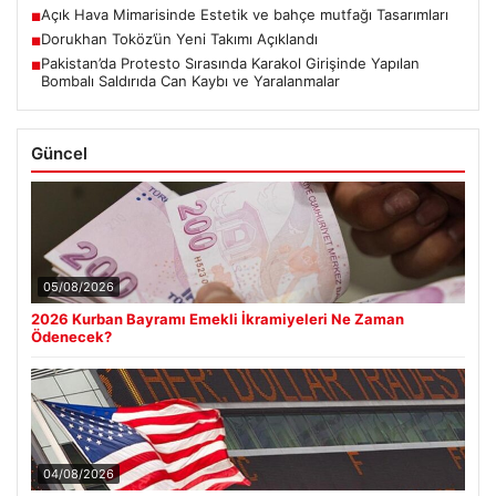
Açık Hava Mimarisinde Estetik ve bahçe mutfağı Tasarımları
■
Dorukhan Toköz’ün Yeni Takımı Açıklandı
■
Pakistan’da Protesto Sırasında Karakol Girişinde Yapılan
■
Bombalı Saldırıda Can Kaybı ve Yaralanmalar
Güncel
05/08/2026
2026 Kurban Bayramı Emekli İkramiyeleri Ne Zaman
Ödenecek?
04/08/2026