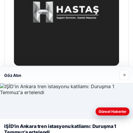
×
Göz Atın
Hastaş Beton
26/05/2026
Güncel Haberler
Web sitemizi nasıl kullandığınızı daha iyi anlayabilmek,
deneyiminizi kişiselleştirmek ve geliştirmek amacıyla çerezler
IŞİD'in Ankara tren istasyonu katliamı: Duruşma 1
kullanıyoruz.
Çerez Politikamız
Temmuz'a ertelendi
© 2026 Cadde – Güncel Haberler