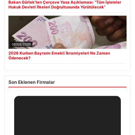
Bakan Gürlek’ten Çerçeve Yasa Açıklaması: “Tüm İşlemler
Hukuk Devleti İlkeleri Doğrultusunda Yürütülecek”
05/08/2026
2026 Kurban Bayramı Emekli İkramiyeleri Ne Zaman
Ödenecek?
Son Eklenen Firmalar