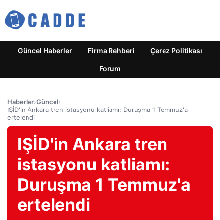
Güncel Haberler
Firma Rehberi
Çerez Politikası
Forum
Haberler
›
Güncel
›
IŞİD'in Ankara tren istasyonu katliamı: Duruşma 1 Temmuz'a
ertelendi
IŞİD'in Ankara tren
istasyonu katliamı:
Duruşma 1 Temmuz'a
ertelendi