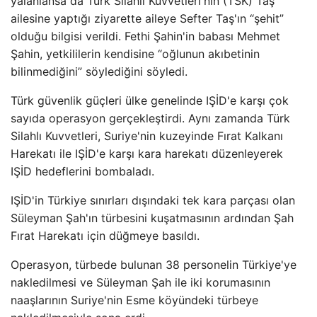
yalanlansa da Türk Silahlı Kuvvetleri'nin (TSK) Taş
ailesine yaptığı ziyarette aileye Sefter Taş'ın “şehit”
olduğu bilgisi verildi. Fethi Şahin'in babası Mehmet
Şahin, yetkililerin kendisine “oğlunun akıbetinin
bilinmediğini” söylediğini söyledi.
Türk güvenlik güçleri ülke genelinde IŞİD'e karşı çok
sayıda operasyon gerçekleştirdi. Aynı zamanda Türk
Silahlı Kuvvetleri, Suriye'nin kuzeyinde Fırat Kalkanı
Harekatı ile IŞİD'e karşı kara harekatı düzenleyerek
IŞİD hedeflerini bombaladı.
IŞİD'in Türkiye sınırları dışındaki tek kara parçası olan
Süleyman Şah'ın türbesini kuşatmasının ardından Şah
Fırat Harekatı için düğmeye basıldı.
Operasyon, türbede bulunan 38 personelin Türkiye'ye
nakledilmesi ve Süleyman Şah ile iki korumasının
naaşlarının Suriye'nin Esme köyündeki türbeye