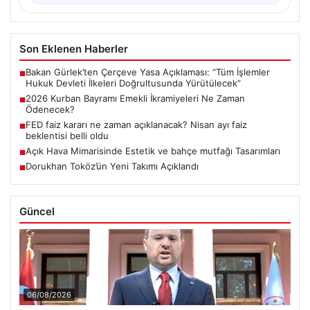
Son Eklenen Haberler
Bakan Gürlek’ten Çerçeve Yasa Açıklaması: “Tüm İşlemler
■
Hukuk Devleti İlkeleri Doğrultusunda Yürütülecek”
2026 Kurban Bayramı Emekli İkramiyeleri Ne Zaman
■
Ödenecek?
FED faiz kararı ne zaman açıklanacak? Nisan ayı faiz
■
beklentisi belli oldu
Açık Hava Mimarisinde Estetik ve bahçe mutfağı Tasarımları
■
Dorukhan Toköz’ün Yeni Takımı Açıklandı
■
Güncel
06/08/2026