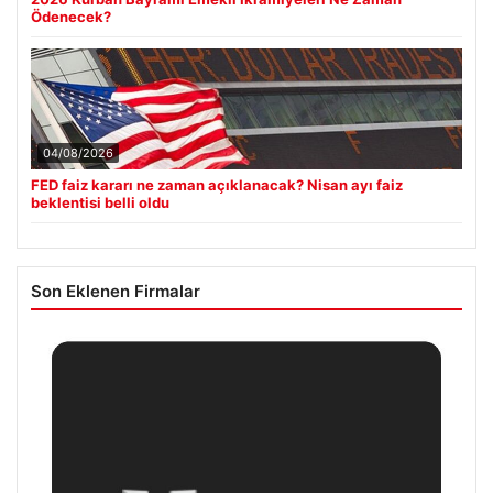
Ödenecek?
04/08/2026
FED faiz kararı ne zaman açıklanacak? Nisan ayı faiz
beklentisi belli oldu
Son Eklenen Firmalar