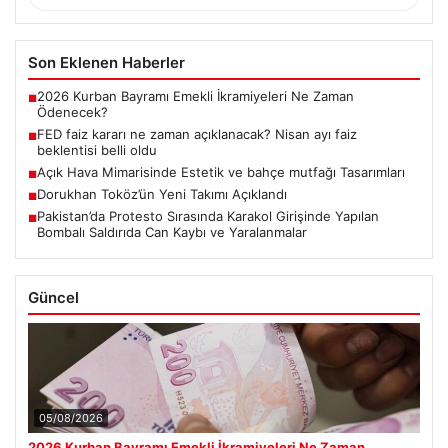
Son Eklenen Haberler
2026 Kurban Bayramı Emekli İkramiyeleri Ne Zaman
■
Ödenecek?
FED faiz kararı ne zaman açıklanacak? Nisan ayı faiz
■
beklentisi belli oldu
Açık Hava Mimarisinde Estetik ve bahçe mutfağı Tasarımları
■
Dorukhan Toköz’ün Yeni Takımı Açıklandı
■
Pakistan’da Protesto Sırasında Karakol Girişinde Yapılan
■
Bombalı Saldırıda Can Kaybı ve Yaralanmalar
Güncel
05/08/2026
2026 Kurban Bayramı Emekli İkramiyeleri Ne Zaman