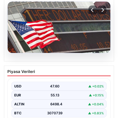
04.08.2026
FED faiz kararı ne zaman açıklanacak?
Piyasa Verileri
Nisan ayı faiz beklentisi belli oldu
USD
47.60
▲ +0.02%
EUR
55.13
▲ +0.15%
ALTIN
6498.4
▲ +0.04%
BTC
3070739
▲ +0.83%