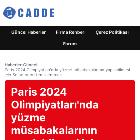
Güncel Haberler
Firma Rehberi
Çerez Politikası
Forum
Haberler
›
Güncel
›
Paris 2024 Olimpiyatları'nda yüzme müsabakalarının yapılabilmesi
için Seine nehri temizlenecek
Paris 2024
Olimpiyatları'nda
yüzme
müsabakalarının