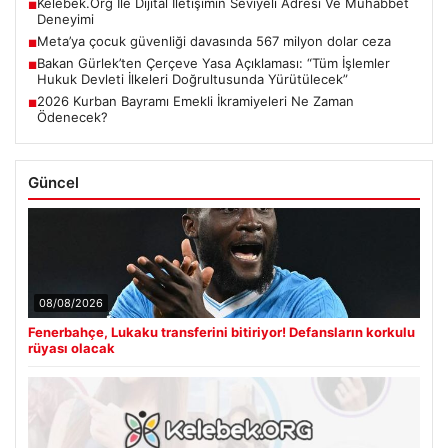
Kelebek.Org İle Dijital İletişimin Seviyeli Adresi Ve Muhabbet
■
Deneyimi
Meta’ya çocuk güvenliği davasında 567 milyon dolar ceza
■
Bakan Gürlek’ten Çerçeve Yasa Açıklaması: “Tüm İşlemler
■
Hukuk Devleti İlkeleri Doğrultusunda Yürütülecek”
2026 Kurban Bayramı Emekli İkramiyeleri Ne Zaman
■
Ödenecek?
Güncel
08/08/2026
Fenerbahçe, Lukaku transferini bitiriyor! Defansların korkulu
rüyası olacak