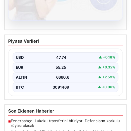
08.08.2026
Kelebek.Org İle Dijital İletişimin Seviyeli
Piyasa Verileri
Adresi Ve Muhabbet Deneyimi
Dijital ortamında kullanıcıların seviyeli bir şekilde iletişim
kurması büyük bir hassasiyet ifade etmektedir.
USD
47.74
▲ +0.18%
Günümüzde…
EUR
55.25
▲ +0.32%
ALTIN
6660.6
▲ +2.59%
BTC
3091469
▲ +0.06%
Son Eklenen Haberler
Fenerbahçe, Lukaku transferini bitiriyor! Defansların korkulu
■
rüyası olacak