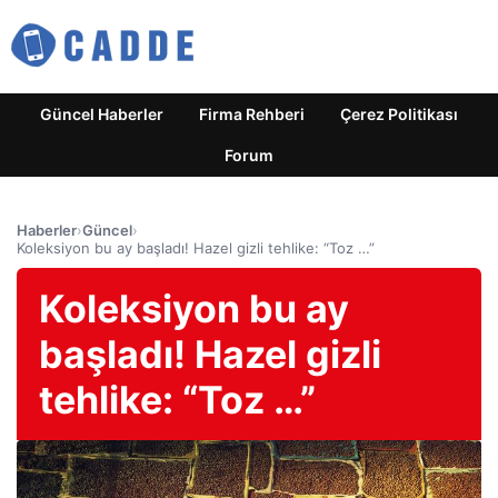
Güncel Haberler
Firma Rehberi
Çerez Politikası
Forum
Haberler
›
Güncel
›
Koleksiyon bu ay başladı! Hazel gizli tehlike: “Toz …”
Koleksiyon bu ay
başladı! Hazel gizli
tehlike: “Toz …”