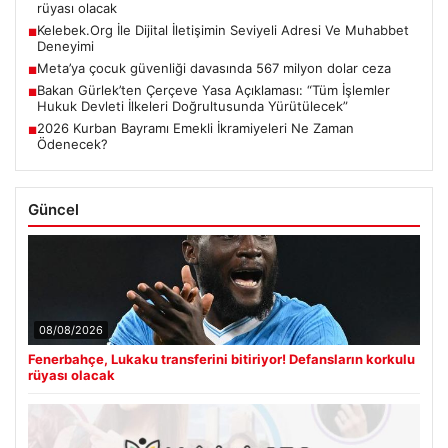
rüyası olacak
Kelebek.Org İle Dijital İletişimin Seviyeli Adresi Ve Muhabbet
■
Deneyimi
Meta’ya çocuk güvenliği davasında 567 milyon dolar ceza
■
Bakan Gürlek’ten Çerçeve Yasa Açıklaması: “Tüm İşlemler
■
Hukuk Devleti İlkeleri Doğrultusunda Yürütülecek”
2026 Kurban Bayramı Emekli İkramiyeleri Ne Zaman
■
Ödenecek?
Güncel
08/08/2026
Fenerbahçe, Lukaku transferini bitiriyor! Defansların korkulu
rüyası olacak