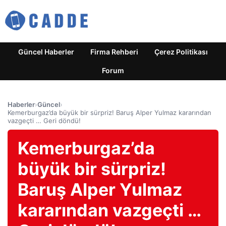
Güncel Haberler
Firma Rehberi
Çerez Politikası
Forum
Haberler
›
Güncel
›
Kemerburgaz’da büyük bir sürpriz! Baruş Alper Yulmaz kararından
vazgeçti … Geri döndü!
Kemerburgaz’da
büyük bir sürpriz!
Baruş Alper Yulmaz
kararından vazgeçti …