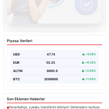
08.08.2026
Kelebek.Org İle Dijital İletişimin Seviyeli
Piyasa Verileri
Adresi Ve Muhabbet Deneyimi
Dijital ortamında kullanıcıların seviyeli bir şekilde iletişim
kurması büyük bir hassasiyet ifade etmektedir.
USD
47.74
▲ +0.18%
Günümüzde…
EUR
55.25
▲ +0.32%
ALTIN
6660.6
▲ +2.59%
BTC
3089666
▲ +1.03%
Son Eklenen Haberler
Fenerbahçe, Lukaku transferini bitiriyor! Defansların korkulu
■