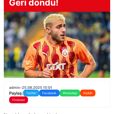
Geri döndü!
admin
•
25.08.2025 15:01
Paylaş:
Twitter
Facebook
WhatsApp
Reddit
Pinterest