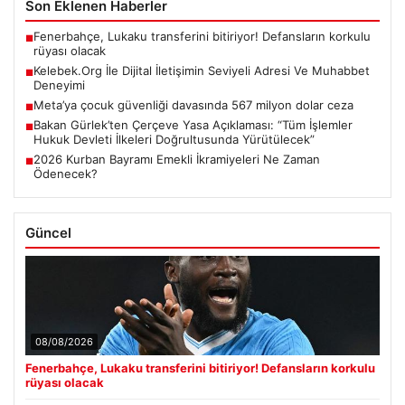
Son Eklenen Haberler
Fenerbahçe, Lukaku transferini bitiriyor! Defansların korkulu
■
rüyası olacak
Kelebek.Org İle Dijital İletişimin Seviyeli Adresi Ve Muhabbet
■
Deneyimi
Meta’ya çocuk güvenliği davasında 567 milyon dolar ceza
■
Bakan Gürlek’ten Çerçeve Yasa Açıklaması: “Tüm İşlemler
■
Hukuk Devleti İlkeleri Doğrultusunda Yürütülecek”
2026 Kurban Bayramı Emekli İkramiyeleri Ne Zaman
■
Ödenecek?
Güncel
08/08/2026
Fenerbahçe, Lukaku transferini bitiriyor! Defansların korkulu
rüyası olacak