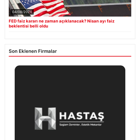
04/08/2026
FED faiz kararı ne zaman açıklanacak? Nisan ayı faiz
beklentisi belli oldu
Son Eklenen Firmalar