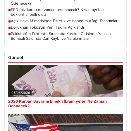
Ödenecek?
FED faiz kararı ne zaman açıklanacak? Nisan ayı faiz
■
beklentisi belli oldu
Açık Hava Mimarisinde Estetik ve bahçe mutfağı Tasarımları
■
Dorukhan Toköz’ün Yeni Takımı Açıklandı
■
Pakistan’da Protesto Sırasında Karakol Girişinde Yapılan
■
Bombalı Saldırıda Can Kaybı ve Yaralanmalar
Güncel
05/08/2026
2026 Kurban Bayramı Emekli İkramiyeleri Ne Zaman
Ödenecek?