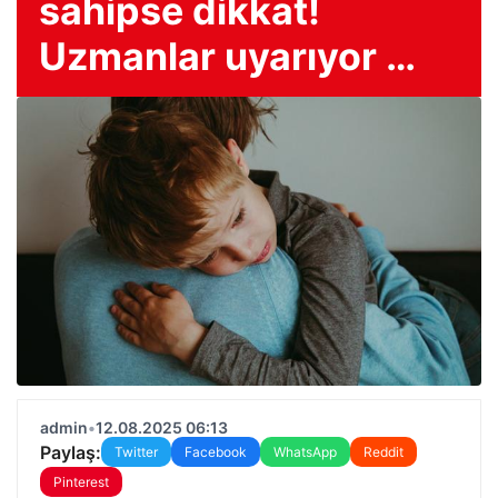
sahipse dikkat!
Uzmanlar uyarıyor …
admin
•
12.08.2025 06:13
Paylaş:
Twitter
Facebook
WhatsApp
Reddit
Pinterest