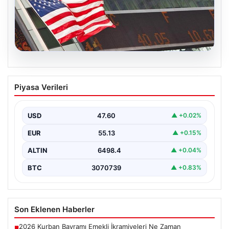
04.08.2026
FED faiz kararı ne zaman açıklanacak?
Piyasa Verileri
Nisan ayı faiz beklentisi belli oldu
USD
47.60
▲ +0.02%
EUR
55.13
▲ +0.15%
ALTIN
6498.4
▲ +0.04%
BTC
3070739
▲ +0.83%
Son Eklenen Haberler
2026 Kurban Bayramı Emekli İkramiyeleri Ne Zaman
■