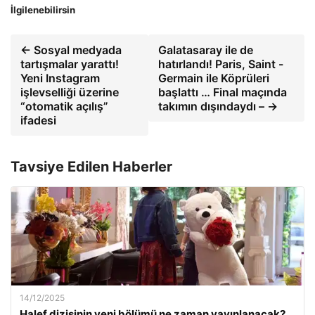
İlgilenebilirsin
← Sosyal medyada
Galatasaray ile de
tartışmalar yarattı!
hatırlandı! Paris, Saint -
Yeni Instagram
Germain ile Köprüleri
işlevselliği üzerine
başlattı … Final maçında
“otomatik açılış”
takımın dışındaydı – →
ifadesi
Tavsiye Edilen Haberler
14/12/2025
Halef dizisinin yeni bölümü ne zaman yayınlanacak?