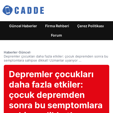
Güncel Haberler
Firma Rehberi
Çerez Politikası
Forum
Haberler
›
Güncel
›
Depremler çocukları daha fazla etkiler: çocuk depremden sonra bu
semptomlara sahipse dikkat! Uzmanlar uyarıyor …
Depremler çocukları
daha fazla etkiler:
çocuk depremden
sonra bu semptomlara