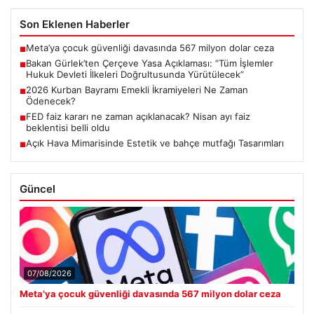
Son Eklenen Haberler
Meta’ya çocuk güvenliği davasında 567 milyon dolar ceza
■
Bakan Gürlek’ten Çerçeve Yasa Açıklaması: “Tüm İşlemler
■
Hukuk Devleti İlkeleri Doğrultusunda Yürütülecek”
2026 Kurban Bayramı Emekli İkramiyeleri Ne Zaman
■
Ödenecek?
FED faiz kararı ne zaman açıklanacak? Nisan ayı faiz
■
beklentisi belli oldu
Açık Hava Mimarisinde Estetik ve bahçe mutfağı Tasarımları
■
Güncel
07/08/2026
Meta’ya çocuk güvenliği davasında 567 milyon dolar ceza