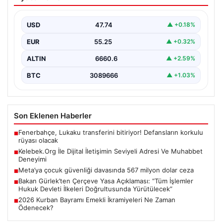
Adresi Ve Muhabbet Deneyimi
Dijital ortamında kullanıcıların seviyeli bir şekilde iletişim
kurması büyük bir hassasiyet ifade etmektedir.
USD
47.74
▲ +0.18%
Günümüzde…
EUR
55.25
▲ +0.32%
ALTIN
6660.6
▲ +2.59%
BTC
3089666
▲ +1.03%
Son Eklenen Haberler
Fenerbahçe, Lukaku transferini bitiriyor! Defansların korkulu
■
rüyası olacak
Kelebek.Org İle Dijital İletişimin Seviyeli Adresi Ve Muhabbet
■
Deneyimi
Meta’ya çocuk güvenliği davasında 567 milyon dolar ceza
■
Bakan Gürlek’ten Çerçeve Yasa Açıklaması: “Tüm İşlemler
■
Hukuk Devleti İlkeleri Doğrultusunda Yürütülecek”
2026 Kurban Bayramı Emekli İkramiyeleri Ne Zaman
■
Ödenecek?