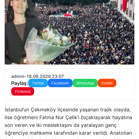
admin
•
18.06.2026 23:07
Paylaş:
Twitter
Facebook
WhatsApp
Reddit
Pinterest
İstanbul’un Çekmeköy ilçesinde yaşanan trajik olayda,
lise öğretmeni Fatma Nur Çelik’i bıçaklayarak hayatına
son veren ve iki meslektaşını da yaralayan genç
öğrenciye mahkeme tarafından karar verildi. Anatolian