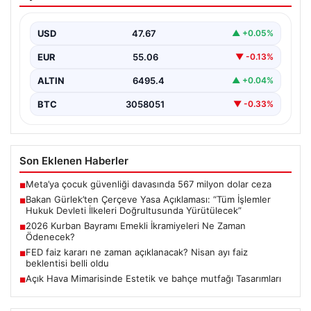
Açıklaması: “Tüm İşlemler Hukuk
Devleti İlkeleri Doğrultusunda
Yürütülecek”
USD
47.67
▲ +0.05%
Adalet Bakanı Akın Gürlek, terörle mücadelede yeni bir
EUR
55.06
▼ -0.13%
dönemi başlatacak çerçeve yasanın Meclis’te kabul…
ALTIN
6495.4
▲ +0.04%
BTC
3058051
▼ -0.33%
Son Eklenen Haberler
Meta’ya çocuk güvenliği davasında 567 milyon dolar ceza
■
Bakan Gürlek’ten Çerçeve Yasa Açıklaması: “Tüm İşlemler
■
Hukuk Devleti İlkeleri Doğrultusunda Yürütülecek”
2026 Kurban Bayramı Emekli İkramiyeleri Ne Zaman
■
Ödenecek?
FED faiz kararı ne zaman açıklanacak? Nisan ayı faiz
■
beklentisi belli oldu
Açık Hava Mimarisinde Estetik ve bahçe mutfağı Tasarımları
■