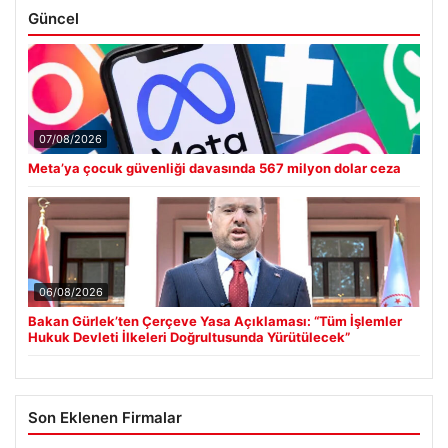
Güncel
07/08/2026
Meta’ya çocuk güvenliği davasında 567 milyon dolar ceza
06/08/2026
Bakan Gürlek’ten Çerçeve Yasa Açıklaması: “Tüm İşlemler
Hukuk Devleti İlkeleri Doğrultusunda Yürütülecek”
Son Eklenen Firmalar