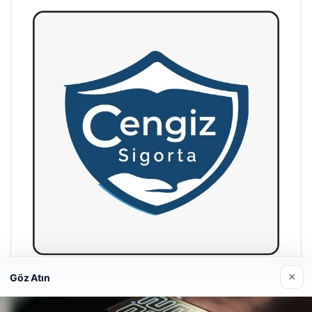
×
Göz Atın
Hastaş Beton
26/05/2026