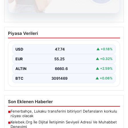
08.08.2026
Kelebek.Org İle Dijital İletişimin Seviyeli
Piyasa Verileri
Adresi Ve Muhabbet Deneyimi
Dijital ortamında kullanıcıların seviyeli bir şekilde iletişim
kurması büyük bir hassasiyet ifade etmektedir.
USD
47.74
▲ +0.18%
Günümüzde…
EUR
55.25
▲ +0.32%
ALTIN
6660.6
▲ +2.59%
BTC
3091469
▲ +0.06%
Son Eklenen Haberler
Fenerbahçe, Lukaku transferini bitiriyor! Defansların korkulu
■
rüyası olacak
Kelebek.Org İle Dijital İletişimin Seviyeli Adresi Ve Muhabbet
■
Deneyimi