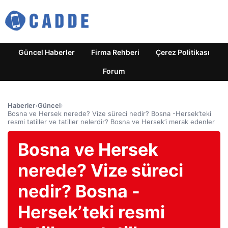
Güncel Haberler
Firma Rehberi
Çerez Politikası
Forum
Haberler
›
Güncel
›
Bosna ve Hersek nerede? Vize süreci nedir? Bosna -Hersek’teki
resmi tatiller ve tatiller nelerdir? Bosna ve Hersek’i merak edenler
Bosna ve Hersek
nerede? Vize süreci
nedir? Bosna -
Hersek’teki resmi