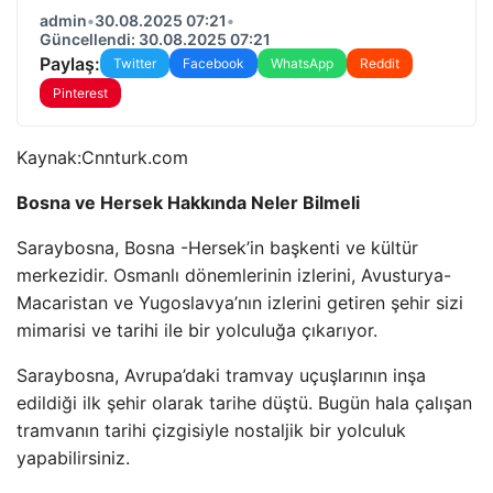
admin
•
30.08.2025 07:21
•
Güncellendi: 30.08.2025 07:21
Paylaş:
Twitter
Facebook
WhatsApp
Reddit
Pinterest
Kaynak:
Cnnturk.com
Bosna ve Hersek Hakkında Neler Bilmeli
Saraybosna, Bosna -Hersek’in başkenti ve kültür
merkezidir. Osmanlı dönemlerinin izlerini, Avusturya-
Macaristan ve Yugoslavya’nın izlerini getiren şehir sizi
mimarisi ve tarihi ile bir yolculuğa çıkarıyor.
Saraybosna, Avrupa’daki tramvay uçuşlarının inşa
edildiği ilk şehir olarak tarihe düştü. Bugün hala çalışan
tramvanın tarihi çizgisiyle nostaljik bir yolculuk
yapabilirsiniz.