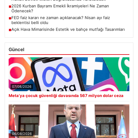
2026 Kurban Bayramı Emekli İkramiyeleri Ne Zaman
■
Ödenecek?
FED faiz kararı ne zaman açıklanacak? Nisan ayı faiz
■
beklentisi belli oldu
Açık Hava Mimarisinde Estetik ve bahçe mutfağı Tasarımları
■
Güncel
07/08/2026
Meta’ya çocuk güvenliği davasında 567 milyon dolar ceza
06/08/2026