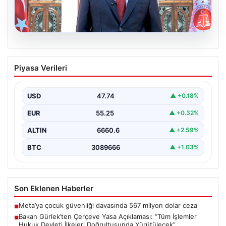
06.08.2026
Bakan Gürlek’ten Çerçeve Yasa
Piyasa Verileri
Açıklaması: “Tüm İşlemler Hukuk
Devleti İlkeleri Doğrultusunda
Yürütülecek”
USD
47.74
▲ +0.18%
Adalet Bakanı Akın Gürlek, terörle mücadelede yeni bir
EUR
55.25
▲ +0.32%
dönemi başlatacak çerçeve yasanın Meclis’te kabul…
ALTIN
6660.6
▲ +2.59%
BTC
3089666
▲ +1.03%
Son Eklenen Haberler
Meta’ya çocuk güvenliği davasında 567 milyon dolar ceza
■
Bakan Gürlek’ten Çerçeve Yasa Açıklaması: “Tüm İşlemler
■
Hukuk Devleti İlkeleri Doğrultusunda Yürütülecek”