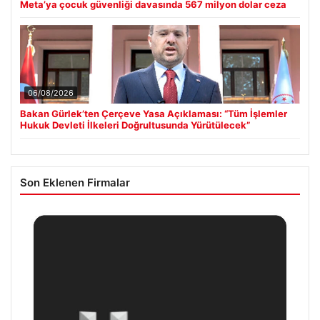
Meta’ya çocuk güvenliği davasında 567 milyon dolar ceza
06/08/2026
Bakan Gürlek’ten Çerçeve Yasa Açıklaması: “Tüm İşlemler
Hukuk Devleti İlkeleri Doğrultusunda Yürütülecek”
Son Eklenen Firmalar