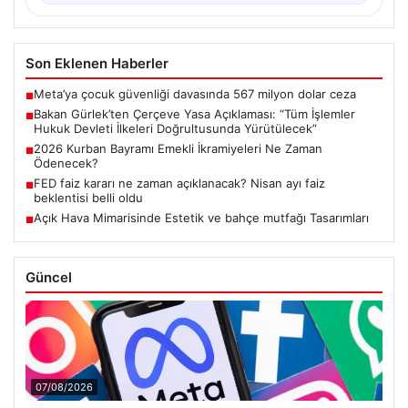
Son Eklenen Haberler
Meta’ya çocuk güvenliği davasında 567 milyon dolar ceza
■
Bakan Gürlek’ten Çerçeve Yasa Açıklaması: “Tüm İşlemler
■
Hukuk Devleti İlkeleri Doğrultusunda Yürütülecek”
2026 Kurban Bayramı Emekli İkramiyeleri Ne Zaman
■
Ödenecek?
FED faiz kararı ne zaman açıklanacak? Nisan ayı faiz
■
beklentisi belli oldu
Açık Hava Mimarisinde Estetik ve bahçe mutfağı Tasarımları
■
Güncel
07/08/2026