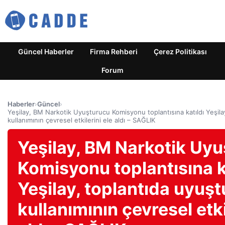
Güncel Haberler
Firma Rehberi
Çerez Politikası
Forum
Haberler
›
Güncel
›
Yeşilay, BM Narkotik Uyuşturucu Komisyonu toplantısına katıldı Yeşila
kullanımının çevresel etkilerini ele aldı – SAĞLIK
Yeşilay, BM Narkotik Uy
Komisyonu toplantısına k
Yeşilay, toplantıda uyuş
kullanımının çevresel etki