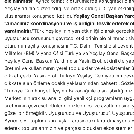
ele alınması”
Ayrıca tematik oturumlarda konuşmacı olara
Yeşilayları'nın düzenlediği ve ortak olduğu 15 yan etkinli
uluslararası konuşmacı katıldı.
Yeşilay Genel Başkan Yard
“Amacımız koordinasyonu ve iş birliğini teşvik ederek 
yaratmaktır.”
Türk Yeşilayı'nın yan etkinliği olarak gerçekle
uyuşturucu sorununun çevresel etkilerinin ele alınması: siv
oturumun açılış konuşmasını T.C. Daimi Temsilcisi Levent E
Milletler (BM) Viyana Ofisi Türkiye ve Yeşilay Genel Başka
Yeşilay Genel Başkan Yardımcısı Yasin Erol, etkinlikte ya
üretimi ve kullanımının yerel topluluklar ve ekosistemler ü
dikkat çekti. Yasin Erol, Türkiye Yeşilay Cemiyeti'nin çevre
dikkate alan önleme odaklı yaklaşımından bahsetti; Sözle
“Türkiye Cumhuriyeti İçişleri Bakanlığı ile olan işbirliğimi
Merkezi'nin atık su analizi gibi yenilikçi programların uyg
üretiminin çevresel etkilerinin izlenmesi ve azaltılmasına y
güzel bir örneğidir. Uyuşturucu ve Uyuşturucu”. Uyuştur
Ayrıca sivil toplum kuruluşları arasındaki koordinasyonu ve 
ederek toplumlarımızın ve parçası oldukları ekosistemlerin