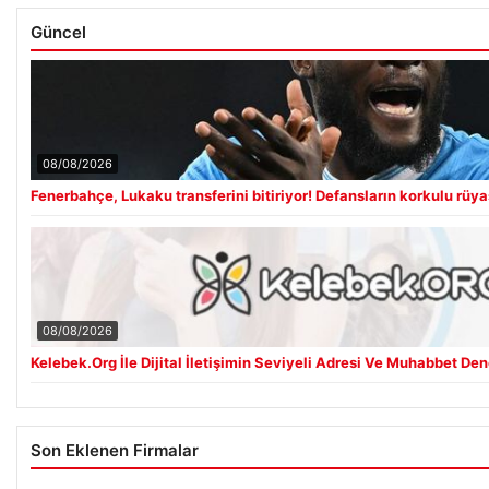
Güncel
08/08/2026
Fenerbahçe, Lukaku transferini bitiriyor! Defansların korkulu rüya
08/08/2026
Kelebek.Org İle Dijital İletişimin Seviyeli Adresi Ve Muhabbet De
Son Eklenen Firmalar