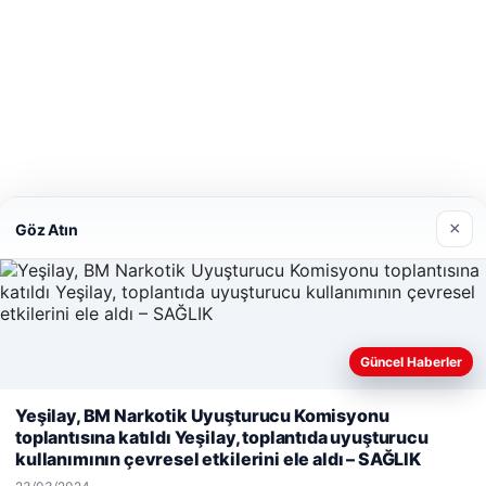
×
Göz Atın
Güncel Haberler
Yeşilay, BM Narkotik Uyuşturucu Komisyonu
Web sitemizi nasıl kullandığınızı daha iyi anlayabilmek, deneyiminiz
toplantısına katıldı Yeşilay, toplantıda uyuşturucu
geliştirmek amacıyla çerezler kullanıyoruz.
Çerez Politikamız
kullanımının çevresel etkilerini ele aldı – SAĞLIK
Reddet
Kabul Et