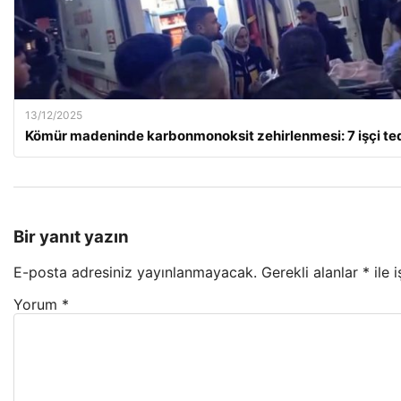
13/12/2025
Kömür madeninde karbonmonoksit zehirlenmesi: 7 işçi teda
Bir yanıt yazın
E-posta adresiniz yayınlanmayacak.
Gerekli alanlar
*
ile 
Yorum
*