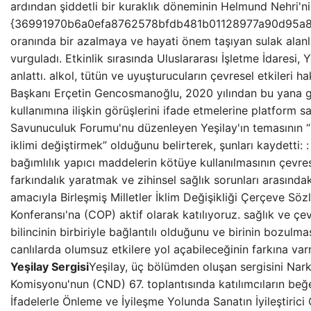
ardından şiddetli bir kuraklık döneminin Helmund Nehri'ni
{36991970b6a0efa8762578bfdb481b01128977a90d95a8
oranında bir azalmaya ve hayati önem taşıyan sulak alanla
vurguladı. Etkinlik sırasında Uluslararası İşletme İdaresi, Y
anlattı. alkol, tütün ve uyuşturucuların çevresel etkileri 
Başkanı Erçetin Gencosmanoğlu, 2020 yılından bu yana g
kullanımına ilişkin görüşlerini ifade etmelerine platform 
Savunuculuk Forumu'nu düzenleyen Yeşilay'ın temasının “
iklimi değiştirmek” olduğunu belirterek, şunları kaydetti:
bağımlılık yapıcı maddelerin kötüye kullanılmasının çevre
farkındalık yaratmak ve zihinsel sağlık sorunları arasındak
amacıyla Birleşmiş Milletler İklim Değişikliği Çerçeve Söz
Konferansı'na (COP) aktif olarak katılıyoruz. sağlık ve çe
bilincinin birbiriyle bağlantılı olduğunu ve birinin bozulm
canlılarda olumsuz etkilere yol açabileceğinin farkına va
Yeşilay Sergisi
Yeşilay, üç bölümden oluşan sergisini Narko
Komisyonu'nun (CND) 67. toplantısında katılımcıların beğ
İfadelerle Önleme ve İyileşme Yolunda Sanatın İyileştirici