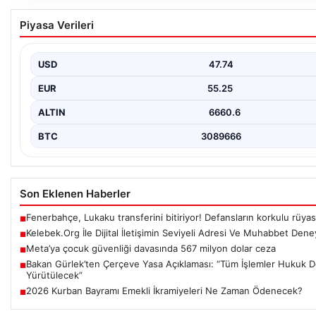
Kelebek.Org İle Dijital İletişimin Seviyeli Ad
Piyasa Verileri
Deneyimi
Dijital ortamında kullanıcıların seviyeli bir şekilde iletişim kurma
ifade etmektedir. Günümüzde…
USD
47.74
EUR
55.25
ALTIN
6660.6
BTC
3089666
Son Eklenen Haberler
Fenerbahçe, Lukaku transferini bitiriyor! Defansların korkulu rüyas
■
Kelebek.Org İle Dijital İletişimin Seviyeli Adresi Ve Muhabbet Dene
■
Meta’ya çocuk güvenliği davasında 567 milyon dolar ceza
■
Bakan Gürlek’ten Çerçeve Yasa Açıklaması: “Tüm İşlemler Hukuk De
■
Yürütülecek”
2026 Kurban Bayramı Emekli İkramiyeleri Ne Zaman Ödenecek?
■