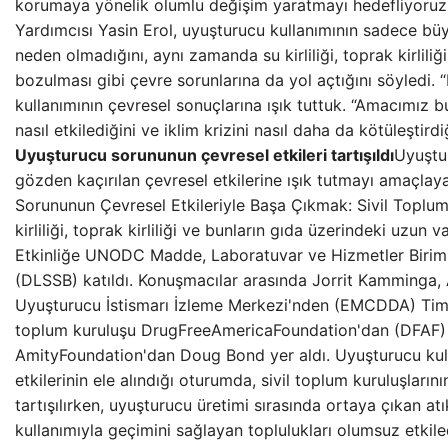
korumaya yönelik olumlu değişim yaratmayı hedefliyoruz
Yardımcısı Yasin Erol, uyuşturucu kullanımının sadece büyü
neden olmadığını, aynı zamanda su kirliliği, toprak kirlili
bozulması gibi çevre sorunlarına da yol açtığını söyledi. 
kullanımının çevresel sonuçlarına ışık tuttuk. “Amacımız 
nasıl etkilediğini ve iklim krizini nasıl daha da kötüleştird
Uyuşturucu sorununun çevresel etkileri tartışıldı
Uyuştur
gözden kaçırılan çevresel etkilerine ışık tutmayı amaçla
Sorununun Çevresel Etkileriyle Başa Çıkmak: Sivil Toplum
kirliliği, toprak kirliliği ve bunların gıda üzerindeki uzun vad
Etkinliğe UNODC Madde, Laboratuvar ve Hizmetler Birimi
(DLSSB) katıldı. Konuşmacılar arasında Jorrit Kamminga,
Uyuşturucu İstismarı İzleme Merkezi'nden (EMCDDA) Tim
toplum kuruluşu DrugFreeAmericaFoundation'dan (DFAF
AmityFoundation'dan Doug Bond yer aldı. Uyuşturucu kul
etkilerinin ele alındığı oturumda, sivil toplum kuruluşların
tartışılırken, uyuşturucu üretimi sırasında ortaya çıkan at
kullanımıyla geçimini sağlayan toplulukları olumsuz etkiledi