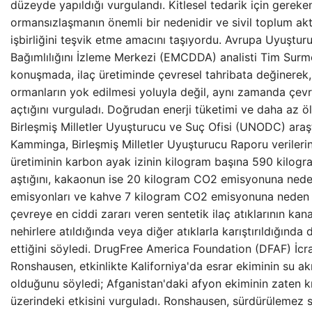
düzeyde yapıldığı vurgulandı. Kitlesel tedarik için gereke
ormansızlaşmanın önemli bir nedenidir ve sivil toplum akt
işbirliğini teşvik etme amacını taşıyordu. Avrupa Uyuştu
Bağımlılığını İzleme Merkezi (EMCDDA) analisti Tim Surmon
konuşmada, ilaç üretiminde çevresel tahribata değinerek,
ormanların yok edilmesi yoluyla değil, aynı zamanda çevre
açtığını vurguladı. Doğrudan enerji tüketimi ve daha az ö
Birleşmiş Milletler Uyuşturucu ve Suç Ofisi (UNODC) araş
Kamminga, Birleşmiş Milletler Uyuşturucu Raporu verileri
üretiminin karbon ayak izinin kilogram başına 590 kilo
aştığını, kakaonun ise 20 kilogram CO2 emisyonuna ned
emisyonları ve kahve 7 kilogram CO2 emisyonuna neden
çevreye en ciddi zararı veren sentetik ilaç atıklarının ka
nehirlere atıldığında veya diğer atıklarla karıştırıldığında
ettiğini söyledi. DrugFree America Foundation (DFAF) İc
Ronshausen, etkinlikte Kaliforniya'da esrar ekiminin su a
olduğunu söyledi; Afganistan'daki afyon ekiminin zaten kı
üzerindeki etkisini vurguladı. Ronshausen, sürdürülemez 