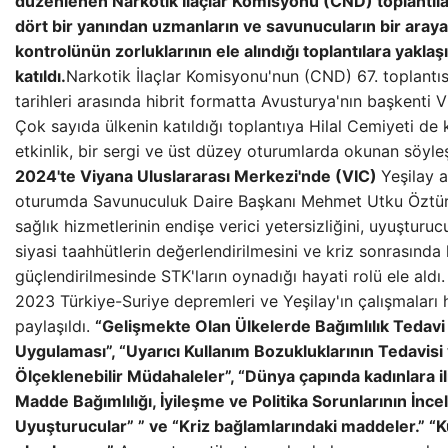
düzenlenen Narkotik İlaçlar Komisyonu (CND) toplantılar
dört bir yanından uzmanların ve savunucuların bir araya
kontrolünün zorluklarının ele alındığı toplantılara yaklaş
katıldı.
Narkotik İlaçlar Komisyonu'nun (CND) 67. toplantı
tarihleri ​​arasında hibrit formatta Avusturya'nın başkenti V
Çok sayıda ülkenin katıldığı toplantıya Hilal Cemiyeti de ka
etkinlik, bir sergi ve üst düzey oturumlarda okunan söyleş
2024'te Viyana Uluslararası Merkezi'nde (VIC)
Yeşilay a
oturumda Savunuculuk Daire Başkanı Mehmet Utku Öztürk
sağlık hizmetlerinin endişe verici yetersizliğini, uyuşturucu
siyasi taahhütlerin değerlendirilmesini ve kriz sonrasında 
güçlendirilmesinde STK'ların oynadığı hayati rolü ele aldı
2023 Türkiye-Suriye depremleri ve Yeşilay'ın çalışmaları h
paylaşıldı.
“Gelişmekte Olan Ülkelerde Bağımlılık Tedavi
Uygulaması”, “Uyarıcı Kullanım Bozukluklarının Tedavisi
Ölçeklenebilir Müdahaleler”, “Dünya çapında kadınlara il
Madde Bağımlılığı, İyileşme ve Politika Sorunlarının İnce
Uyuşturucular” ” ve “Kriz bağlamlarındaki maddeler.” 