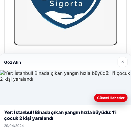
Hastaş Beton
×
Göz Atın
26/05/2026
Güncel Haberler
Web sitemizi nasıl kullandığınızı daha iyi anlayabilmek,
deneyiminizi kişiselleştirmek ve geliştirmek amacıyla çerezler
© 2026 Cadde – Güncel Haberler
Yer: İstanbul! Binada çıkan yangın hızla büyüdü: 1'i
kullanıyoruz.
Çerez Politikamız
çocuk 2 kişi yaralandı
malta dil okulları
|
lemagrup.com.tr
Reddet
Kabul Et
29/04/2024
cio
ordhub