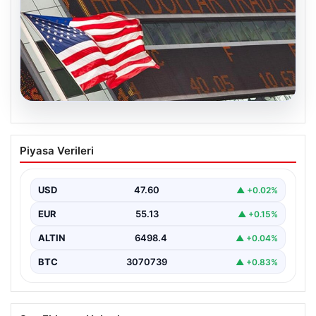
04.08.2026
FED faiz kararı ne zaman açıklanacak?
Piyasa Verileri
Nisan ayı faiz beklentisi belli oldu
USD
47.60
▲ +0.02%
EUR
55.13
▲ +0.15%
ALTIN
6498.4
▲ +0.04%
BTC
3070739
▲ +0.83%