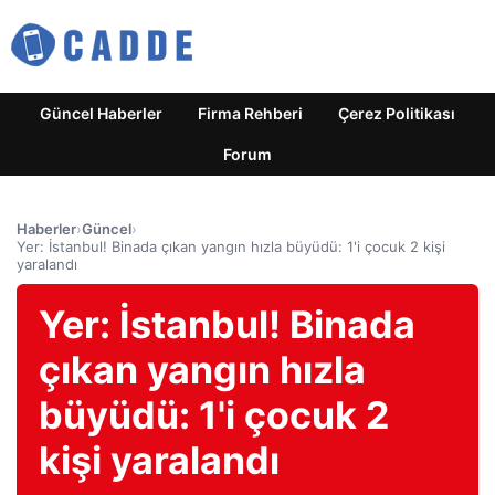
Güncel Haberler
Firma Rehberi
Çerez Politikası
Forum
Haberler
›
Güncel
›
Yer: İstanbul! Binada çıkan yangın hızla büyüdü: 1'i çocuk 2 kişi
yaralandı
Yer: İstanbul! Binada
çıkan yangın hızla
büyüdü: 1'i çocuk 2
kişi yaralandı