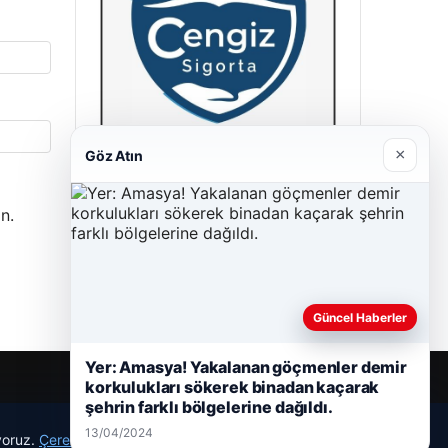
×
Göz Atın
Cengiz Sigorta
n.
23/06/2026
Güncel Haberler
Yer: Amasya! Yakalanan göçmenler demir
korkulukları sökerek binadan kaçarak
şehrin farklı bölgelerine dağıldı.
13/04/2024
ıyoruz.
Çerez Politikamız
Reddet
Kabul Et