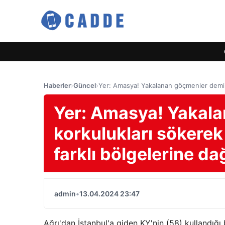
Haberler
›
Güncel
›
Yer: Amasya! Yakalanan göçmenler demir k
Yer: Amasya! Yakal
korkulukları sökerek
farklı bölgelerine dağ
admin
•
13.04.2024 23:47
Ağrı'dan İstanbul'a giden KY'nin (58) kullandığ