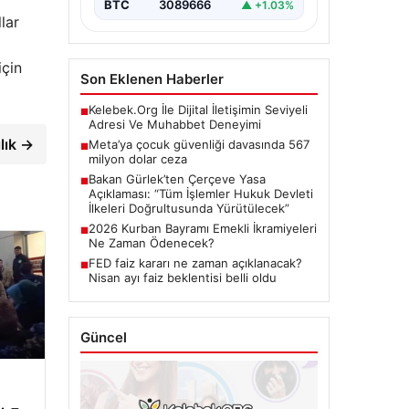
BTC
3089666
▲ +1.03%
llar
için
Son Eklenen Haberler
Kelebek.Org İle Dijital İletişimin Seviyeli
■
Adresi Ve Muhabbet Deneyimi
lık →
Meta’ya çocuk güvenliği davasında 567
■
milyon dolar ceza
Bakan Gürlek’ten Çerçeve Yasa
■
Açıklaması: “Tüm İşlemler Hukuk Devleti
İlkeleri Doğrultusunda Yürütülecek”
2026 Kurban Bayramı Emekli İkramiyeleri
■
Ne Zaman Ödenecek?
FED faiz kararı ne zaman açıklanacak?
■
Nisan ayı faiz beklentisi belli oldu
Güncel