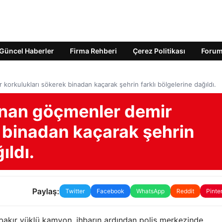
Güncel Haberler
Firma Rehberi
Çerez Politikası
Foru
orkulukları sökerek binadan kaçarak şehrin farklı bölgelerine dağıldı.
anan göçmenler demir
 binadan kaçarak şehrin
ıldı.
Paylaş:
Twitter
Facebook
WhatsApp
Reddit
Pinte
ı bakır yüklü kamyon, ihbarın ardından polis merkezinde