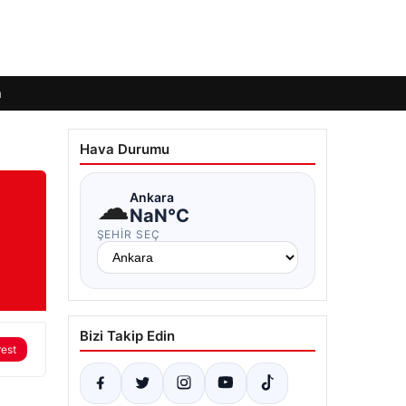
m
Hava Durumu
☁
Ankara
NaN°C
ŞEHIR SEÇ
Bizi Takip Edin
rest