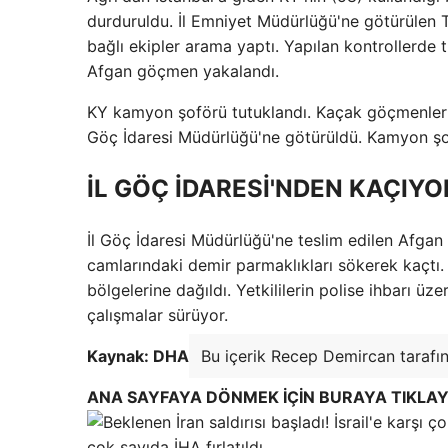
durduruldu. İl Emniyet Müdürlüğü'ne götürülen 
bağlı ekipler arama yaptı. Yapılan kontrollerde 
Afgan göçmen yakalandı.
KY kamyon şoförü tutuklandı. Kaçak göçmenler pa
Göç İdaresi Müdürlüğü'ne götürüldü. Kamyon şof
İL GÖÇ İDARESİ'NDEN KAÇIY
İl Göç İdaresi Müdürlüğü'ne teslim edilen Afgan
camlarındaki demir parmaklıkları sökerek kaçtı.
bölgelerine dağıldı. Yetkililerin polise ihbarı
çalışmalar sürüyor.
Kaynak: DHA
Bu içerik Recep Demircan tarafın
ANA SAYFAYA DÖNMEK İÇİN BURAYA TIKLAY
çok sayıda İHA fırlatıldı