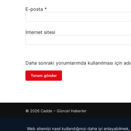
E-posta
*
İnternet sitesi
Daha sonraki yorumlarımda kullanılması için adı
© 2026 Cadde – Güncel Haberler
cio
dhub
Web sitemizi nasıl kullandığınızı daha iyi anlayabilmek,