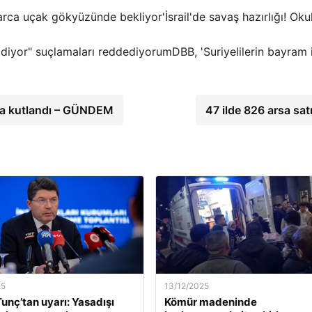
İsrail'de savaş hazırlığı! Oku
DBB, 'Suriyelilerin bayram 
yla kutlandı – GÜNDEM
47 ilde 826 arsa satı
25
13/12/2025
unç’tan uyarı: Yasadışı
Kömür madeninde