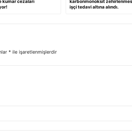
e kumar cezaları
karbonmonoksit zehirlenmesi
yor!
işçi tedavi altına alındı.
nlar
*
ile işaretlenmişlerdir