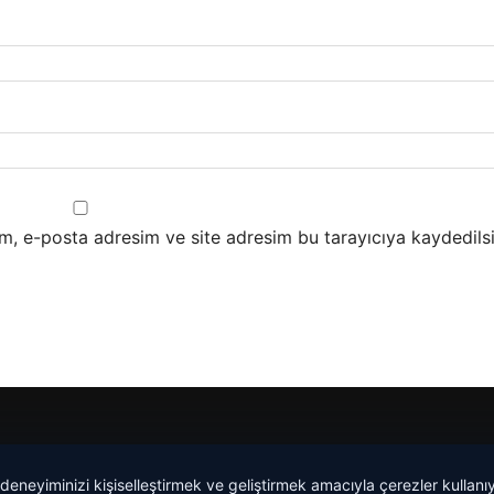
m, e-posta adresim ve site adresim bu tarayıcıya kaydedilsi
malta dil okulları
|
lemagrup.com.tr
 deneyiminizi kişiselleştirmek ve geliştirmek amacıyla çerezler kullan