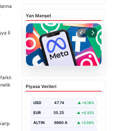
larına
k
Yan Manşet
ya İl
07.08.2026
farklı
Meta’ya çocuk güvenliği
nelik
Piyasa Verileri
davasında 567 milyon
dolar ceza
USD
47.74
▲ +0.18%
EUR
55.25
▲ +0.32%
ALTIN
6660.6
karşı
▲ +2.59%