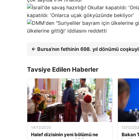
kapatıldı: 'Onlarca uçak gökyüzünde bekliyor'
ülkelerine gittiği' iddiasını reddetti
← Bursa'nın fethinin 698. yıl dönümü coşku
Tavsiye Edilen Haberler
14/12/2025
13/12/20
Halef dizisinin yeni bölümü ne
Bakan T