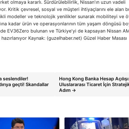
ket olmaya kararlı. Sürdürülebilirlik, Nissan'ın uzun vadeli
. Kritik çevresel, sosyal ve müşteri ihtiyaçlarını ele alan b
ikli modeller ve teknolojik yenilikler sunarak mobiliteyi ve ö
yılına kadar ürün ve operasyonlarının tüm yaşam döngüsü b
inde EV36Zero bulunan ve Türkiye'yi de kapsayan Nissan A
ya hazırlanıyor Kaynak: (guzelhaber.net) Güzel Haber Masası
 seslendiler!
Hong Kong Banka Hesap Açılışı
rıya geçti! Skandallar
Uluslararası Ticaret İçin Strateji
Adım →