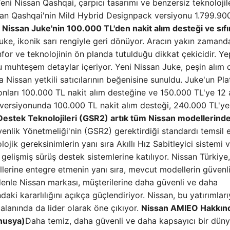
Yeni Nissan Qashqai, çarpıcı tasarımı ve benzersiz teknolojil
ssan Qashqai'nin Mild Hybrid Designpack versiyonu 1.799.90
 Nissan Juke'nin 100.000 TL'den nakit alım desteği ve sıfı
Juke, ikonik sarı rengiyle geri dönüyor. Aracın yakın zamand
nfor ve teknolojinin ön planda tutulduğu dikkat çekicidir. Y
 muhteşem detaylar içeriyor. Yeni Nissan Juke, peşin alım 
 Nissan yetkili satıcılarının beğenisine sunuldu. Juke'un Pla
ları 100.000 TL nakit alım desteğine ve 150.000 TL'ye 12 a
 versiyonunda 100.000 TL nakit alım desteği, 240.000 TL'ye
estek Teknolojileri (GSR2) artık tüm Nissan modellerind
venlik Yönetmeliği'nin (GSR2) gerektirdiği standardı temsil 
ojik gereksinimlerin yanı sıra Akıllı Hız Sabitleyici sistemi v
elişmiş sürüş destek sistemlerine katılıyor. Nissan Türkiye
llerine entegre etmenin yanı sıra, mevcut modellerin güvenl
nedenle Nissan markası, müşterilerine daha güvenli ve daha
ki kararlılığını açıkça güçlendiriyor. Nissan, bu yatırımları
 alanında da lider olarak öne çıkıyor.
Nissan AMIEO Hakkın
anusya)
Daha temiz, daha güvenli ve daha kapsayıcı bir düny