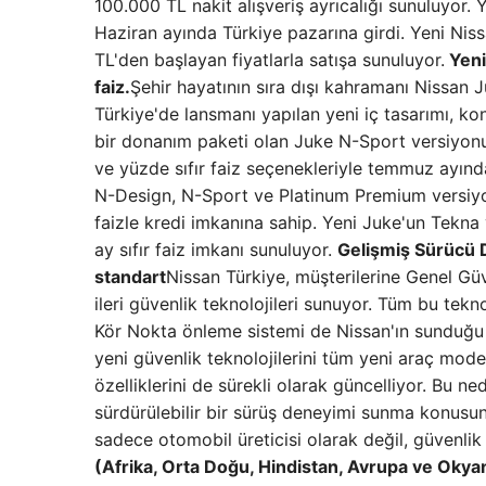
100.000 TL nakit alışveriş ayrıcalığı sunuluyor. 
Haziran ayında Türkiye pazarına girdi. Yeni Ni
TL'den başlayan fiyatlarla satışa sunuluyor.
Yeni
faiz.
Şehir hayatının sıra dışı kahramanı Nissan 
Türkiye'de lansmanı yapılan yeni iç tasarımı, ko
bir donanım paketi olan Juke N-Sport versiyonu
ve yüzde sıfır faiz seçenekleriyle temmuz ayında
N-Design, N-Sport ve Platinum Premium versiyon
faizle kredi imkanına sahip. Yeni Juke'un Tekna
ay sıfır faiz imkanı sunuluyor.
Gelişmiş Sürücü D
standart
Nissan Türkiye, müşterilerine Genel Gü
ileri güvenlik teknolojileri sunuyor. Tüm bu teknol
Kör Nokta önleme sistemi de Nissan'ın sunduğu g
yeni güvenlik teknolojilerini tüm yeni araç mode
özelliklerini de sürekli olarak güncelliyor. Bu 
sürdürülebilir bir sürüş deneyimi sunma konusunda
sadece otomobil üreticisi olarak değil, güvenlik
(Afrika, Orta Doğu, Hindistan, Avrupa ve Oky