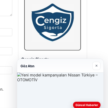
Cengiz Sigorta
23/06/2026
×
Göz Atın
n.
Güncel Haberler