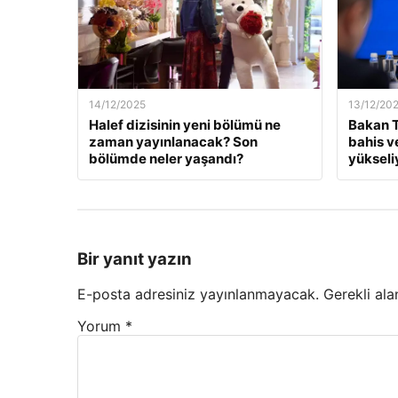
14/12/2025
13/12/20
Halef dizisinin yeni bölümü ne
Bakan T
zaman yayınlanacak? Son
bahis v
bölümde neler yaşandı?
yükseli
Bir yanıt yazın
E-posta adresiniz yayınlanmayacak.
Gerekli ala
Yorum
*