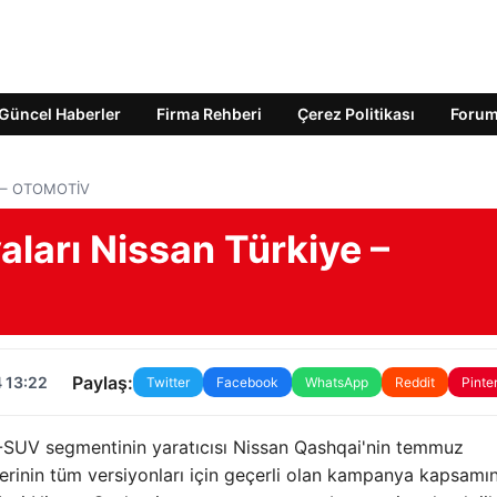
Güncel Haberler
Firma Rehberi
Çerez Politikası
Foru
e – OTOMOTİV
ları Nissan Türkiye –
Paylaş:
 13:22
Twitter
Facebook
WhatsApp
Reddit
Pinte
-SUV segmentinin yaratıcısı Nissan Qashqai'nin temmuz
rinin tüm versiyonları için geçerli olan kampanya kapsamı