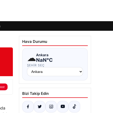
m
Hava Durumu
☁
Ankara
NaN°C
ŞEHIR SEÇ
rest
Bizi Takip Edin
nda