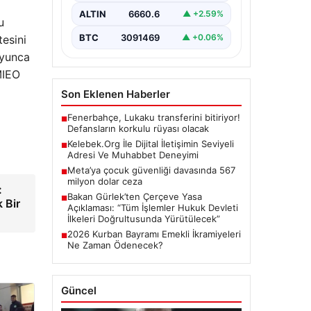
büyük bir hassasiyet ifade
ALTIN
6660.6
▲ +2.59%
etmektedir. Günümüzde…
u
BTC
3091469
▲ +0.06%
tesini
oyunca
MIEO
Son Eklenen Haberler
Fenerbahçe, Lukaku transferini bitiriyor!
■
Defansların korkulu rüyası olacak
Kelebek.Org İle Dijital İletişimin Seviyeli
■
Adresi Ve Muhabbet Deneyimi
Meta’ya çocuk güvenliği davasında 567
■
milyon dolar ceza
:
Bakan Gürlek’ten Çerçeve Yasa
■
k Bir
Açıklaması: “Tüm İşlemler Hukuk Devleti
İlkeleri Doğrultusunda Yürütülecek”
2026 Kurban Bayramı Emekli İkramiyeleri
■
Ne Zaman Ödenecek?
Güncel