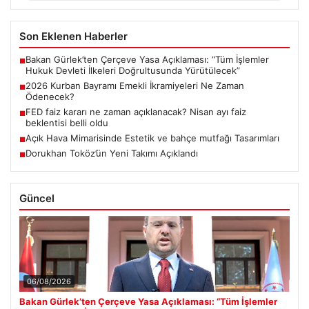
Son Eklenen Haberler
Bakan Gürlek’ten Çerçeve Yasa Açıklaması: “Tüm İşlemler
■
Hukuk Devleti İlkeleri Doğrultusunda Yürütülecek”
2026 Kurban Bayramı Emekli İkramiyeleri Ne Zaman
■
Ödenecek?
FED faiz kararı ne zaman açıklanacak? Nisan ayı faiz
■
beklentisi belli oldu
Açık Hava Mimarisinde Estetik ve bahçe mutfağı Tasarımları
■
Dorukhan Toköz’ün Yeni Takımı Açıklandı
■
Güncel
06/08/2026
Bakan Gürlek’ten Çerçeve Yasa Açıklaması: “Tüm İşlemler