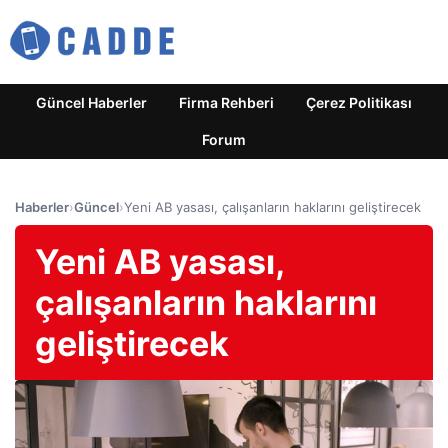
Güncel Haberler
Firma Rehberi
Çerez Politikası
Forum
Haberler
›
Güncel
›
Yeni AB yasası, çalışanların haklarını geliştirecek
Yeni AB yasası,
çalışanların haklarını
geliştirecek