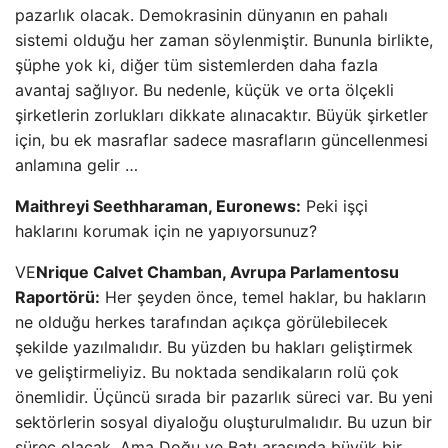
pazarlık olacak. Demokrasinin dünyanın en pahalı
sistemi olduğu her zaman söylenmiştir. Bununla birlikte,
şüphe yok ki, diğer tüm sistemlerden daha fazla
avantaj sağlıyor. Bu nedenle, küçük ve orta ölçekli
şirketlerin zorlukları dikkate alınacaktır. Büyük şirketler
için, bu ek masraflar sadece masrafların güncellenmesi
anlamına gelir …
Maithreyi Seethharaman, Euronews:
Peki işçi
haklarını korumak için ne yapıyorsunuz?
VE
Nrique Calvet Chamban, Avrupa Parlamentosu
Raportörü:
Her şeyden önce, temel haklar, bu hakların
ne olduğu herkes tarafından açıkça görülebilecek
şekilde yazılmalıdır. Bu yüzden bu hakları geliştirmek
ve geliştirmeliyiz. Bu noktada sendikaların rolü çok
önemlidir. Üçüncü sırada bir pazarlık süreci var. Bu yeni
sektörlerin sosyal diyaloğu oluşturulmalıdır. Bu uzun bir
süreç olacak. Ama Doğu ve Batı arasında büyük bir