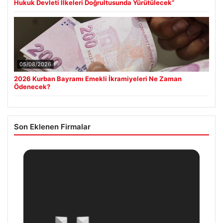
Hukuk Devleti İlkeleri Doğrultusunda Yürütülecek”
05/08/2026
2026 Kurban Bayramı Emekli İkramiyeleri Ne Zaman
Ödenecek?
Son Eklenen Firmalar