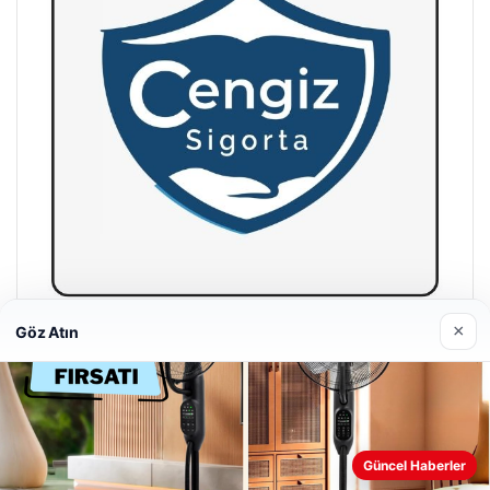
×
Göz Atın
Hastaş Beton
26/05/2026
Güncel Haberler
Web sitemizi nasıl kullandığınızı daha iyi anlayabilmek,