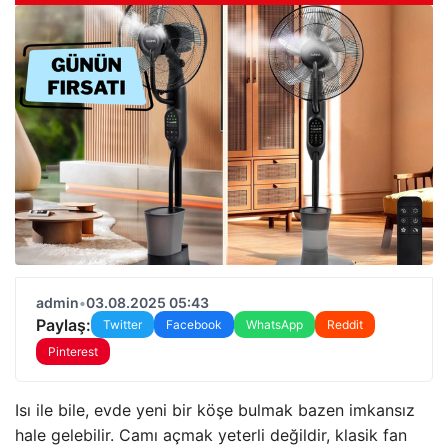
admin
•
03.08.2025 05:43
Paylaş:
Twitter
Facebook
WhatsApp
Reddit
Pinterest
Isı ile bile, evde yeni bir köşe bulmak bazen imkansız
hale gelebilir. Camı açmak yeterli değildir, klasik fan