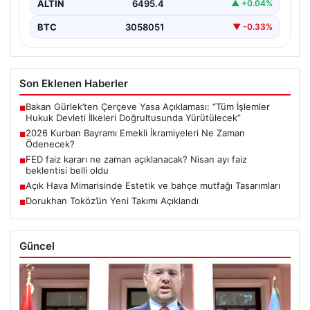
ALTIN
6495.4
▲ +0.04%
BTC
3058051
▼ -0.33%
Son Eklenen Haberler
Bakan Gürlek’ten Çerçeve Yasa Açıklaması: “Tüm İşlemler
■
Hukuk Devleti İlkeleri Doğrultusunda Yürütülecek”
2026 Kurban Bayramı Emekli İkramiyeleri Ne Zaman
■
Ödenecek?
FED faiz kararı ne zaman açıklanacak? Nisan ayı faiz
■
beklentisi belli oldu
Açık Hava Mimarisinde Estetik ve bahçe mutfağı Tasarımları
■
Dorukhan Toköz’ün Yeni Takımı Açıklandı
■
Güncel