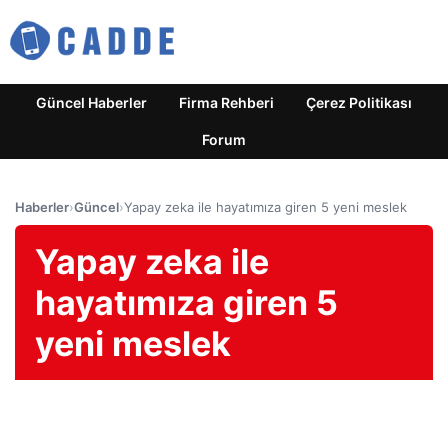
Güncel Haberler
Firma Rehberi
Çerez Politikası
Forum
Haberler
›
Güncel
›
Yapay zeka ile hayatımıza giren 5 yeni meslek
Yapay zeka ile
hayatımıza giren 5
yeni meslek