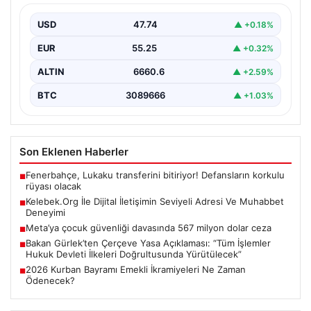
Dijital ortamında kullanıcıların seviyeli bir şekilde iletişim
kurması büyük bir hassasiyet ifade etmektedir.
USD
47.74
▲ +0.18%
Günümüzde…
EUR
55.25
▲ +0.32%
ALTIN
6660.6
▲ +2.59%
BTC
3089666
▲ +1.03%
Son Eklenen Haberler
Fenerbahçe, Lukaku transferini bitiriyor! Defansların korkulu
■
rüyası olacak
Kelebek.Org İle Dijital İletişimin Seviyeli Adresi Ve Muhabbet
■
Deneyimi
Meta’ya çocuk güvenliği davasında 567 milyon dolar ceza
■
Bakan Gürlek’ten Çerçeve Yasa Açıklaması: “Tüm İşlemler
■
Hukuk Devleti İlkeleri Doğrultusunda Yürütülecek”
2026 Kurban Bayramı Emekli İkramiyeleri Ne Zaman
■
Ödenecek?