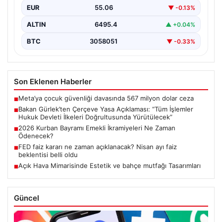
Adalet Bakanı Akın Gürlek, terörle mücadelede yeni bir
EUR
55.06
▼ -0.13%
dönemi başlatacak çerçeve yasanın Meclis’te kabul…
ALTIN
6495.4
▲ +0.04%
BTC
3058051
▼ -0.33%
Son Eklenen Haberler
Meta’ya çocuk güvenliği davasında 567 milyon dolar ceza
■
Bakan Gürlek’ten Çerçeve Yasa Açıklaması: “Tüm İşlemler
■
Hukuk Devleti İlkeleri Doğrultusunda Yürütülecek”
2026 Kurban Bayramı Emekli İkramiyeleri Ne Zaman
■
Ödenecek?
FED faiz kararı ne zaman açıklanacak? Nisan ayı faiz
■
beklentisi belli oldu
Açık Hava Mimarisinde Estetik ve bahçe mutfağı Tasarımları
■
Güncel