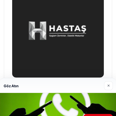
×
Göz Atın
Hastaş Beton
26/05/2026