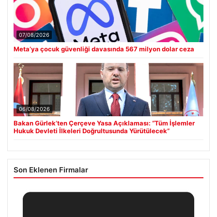
07/08/2026
Meta’ya çocuk güvenliği davasında 567 milyon dolar ceza
06/08/2026
Bakan Gürlek’ten Çerçeve Yasa Açıklaması: “Tüm İşlemler
Hukuk Devleti İlkeleri Doğrultusunda Yürütülecek”
Son Eklenen Firmalar