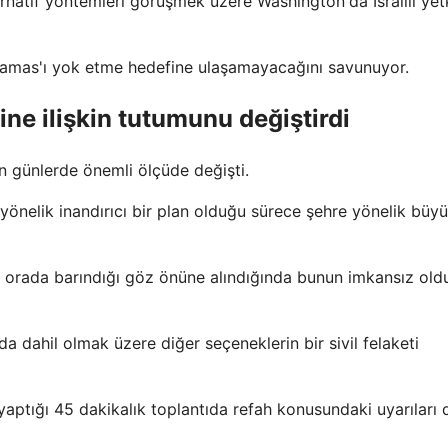
natif yöntemleri görüşmek üzere Washington'da İsrailli yetki
n Hamas'ı yok etme hedefine ulaşamayacağını savunuyor.
ine ilişkin tutumunu değiştirdi
 günlerde önemli ölçüde değişti.
yönelik inandırıcı bir plan olduğu sürece şehre yönelik büyü
nın orada barındığı göz önüne alındığında bunun imkansız ol
 dahil olmak üzere diğer seçeneklerin bir sivil felaketi
ptığı 45 dakikalık toplantıda refah konusundaki uyarıları 