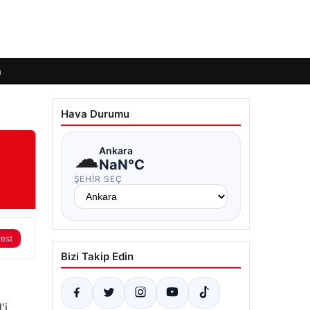
m
Hava Durumu
☁
Ankara
NaN°C
ŞEHIR SEÇ
rest
Bizi Takip Edin
'i