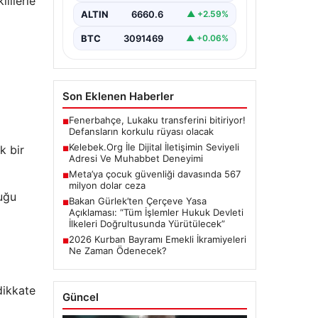
lilerle
büyük bir hassasiyet ifade
ALTIN
6660.6
▲ +2.59%
etmektedir. Günümüzde…
BTC
3091469
▲ +0.06%
Son Eklenen Haberler
Fenerbahçe, Lukaku transferini bitiriyor!
■
Defansların korkulu rüyası olacak
Kelebek.Org İle Dijital İletişimin Seviyeli
k bir
■
Adresi Ve Muhabbet Deneyimi
Meta’ya çocuk güvenliği davasında 567
■
milyon dolar ceza
duğu
Bakan Gürlek’ten Çerçeve Yasa
■
Açıklaması: “Tüm İşlemler Hukuk Devleti
İlkeleri Doğrultusunda Yürütülecek”
2026 Kurban Bayramı Emekli İkramiyeleri
■
Ne Zaman Ödenecek?
dikkate
Güncel