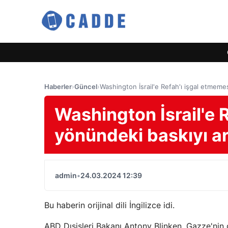
Haberler
›
Güncel
›
Washington İsrail'e Refah'ı işgal etmemes
Washington İsrail'e 
yönündeki baskıyı ar
admin
•
24.03.2024 12:39
Bu haberin orijinal dili İngilizce idi.
ABD Dışişleri Bakanı Antony Blinken, Gazze'nin 