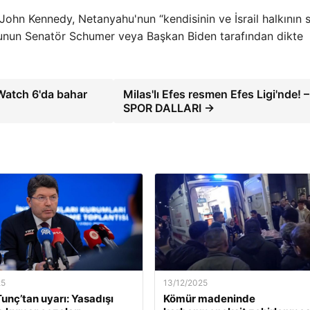
ohn Kennedy, Netanyahu'nun “kendisinin ve İsrail halkının 
unun Senatör Schumer veya Başkan Biden tarafından dikte
Watch 6'da bahar
Milas'lı Efes resmen Efes Ligi'nde! –
SPOR DALLARI →
25
13/12/2025
unç’tan uyarı: Yasadışı
Kömür madeninde