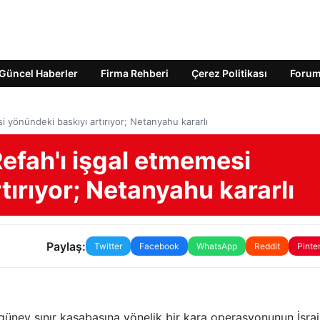
Güncel Haberler
Firma Rehberi
Çerez Politikası
Foru
i yönündeki baskıyı artırıyor; Netanyahu kararlı
Refah'ı işgal etmemesi
tırıyor; Netanyahu kararlı
Paylaş:
Twitter
Facebook
WhatsApp
Reddit
Pinte
güney sınır kasabasına yönelik bir kara operasyonunun İsrail