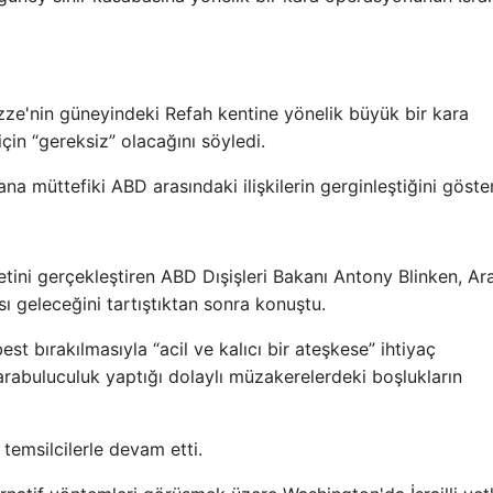
azze'nin güneyindeki Refah kentine yönelik büyük bir kara
çin “gereksiz” olacağını söyledi.
 ana müttefiki ABD arasındaki ilişkilerin gerginleştiğini göster
tini gerçekleştiren ABD Dışişleri Bakanı Antony Blinken, Ar
ı geleceğini tartıştıktan sonra konuştu.
best bırakılmasıyla “acil ve kalıcı bir ateşkese” ihtiyaç
arabuluculuk yaptığı dolaylı müzakerelerdeki boşlukların
emsilcilerle devam etti.