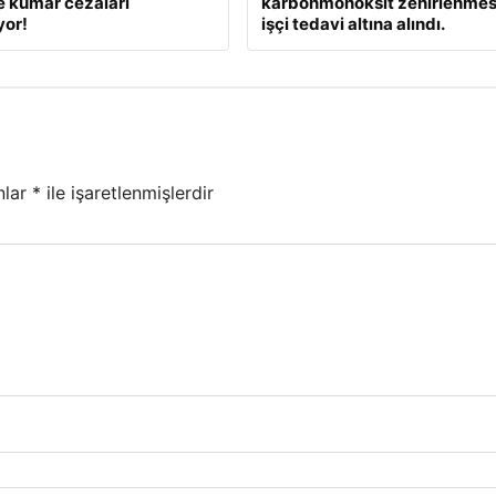
e kumar cezaları
karbonmonoksit zehirlenmesi
yor!
işçi tedavi altına alındı.
nlar
*
ile işaretlenmişlerdir