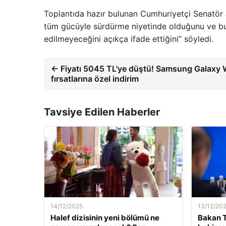
Toplantıda hazır bulunan Cumhuriyetçi Senatör J
tüm gücüyle sürdürme niyetinde olduğunu ve b
edilmeyeceğini açıkça ifade ettiğini” söyledi.
← Fiyatı 5045 TL'ye düştü! Samsung Galaxy 
fırsatlarına özel indirim
Tavsiye Edilen Haberler
14/12/2025
13/12/20
Halef dizisinin yeni bölümü ne
Bakan T