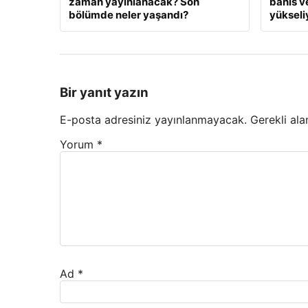
zaman yayınlanacak? Son
bahis v
bölümde neler yaşandı?
yükseli
Bir yanıt yazın
E-posta adresiniz yayınlanmayacak.
Gerekli ala
Yorum
*
Ad
*