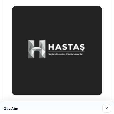
Hastaş Beton
×
Göz Atın
26/05/2026