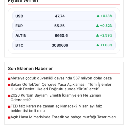
Piyasa Verileri
Açıklaması: “Tüm İşlemler Hukuk
Devleti İlkeleri Doğrultusunda
Yürütülecek”
USD
47.74
▲ +0.18%
Adalet Bakanı Akın Gürlek, terörle mücadelede yeni bir
EUR
55.25
▲ +0.32%
dönemi başlatacak çerçeve yasanın Meclis’te kabul…
ALTIN
6660.6
▲ +2.59%
BTC
3089666
▲ +1.03%
Son Eklenen Haberler
Meta’ya çocuk güvenliği davasında 567 milyon dolar ceza
■
Bakan Gürlek’ten Çerçeve Yasa Açıklaması: “Tüm İşlemler
■
Hukuk Devleti İlkeleri Doğrultusunda Yürütülecek”
2026 Kurban Bayramı Emekli İkramiyeleri Ne Zaman
■
Ödenecek?
FED faiz kararı ne zaman açıklanacak? Nisan ayı faiz
■
beklentisi belli oldu
Açık Hava Mimarisinde Estetik ve bahçe mutfağı Tasarımları
■