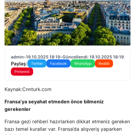
admin
•
19.10.2025 18:19
•
Güncellendi: 19.10.2025 18:19
Paylaş:
Twitter
Facebook
WhatsApp
Reddit
Pinterest
Kaynak:
Cnnturk.com
Fransa’ya seyahat etmeden önce bilmeniz
gerekenler
Fransa gezi rehberi hazırlarken dikkat etmeniz gereken
bazı temel kurallar var. Fransa’da alışveriş yaparken