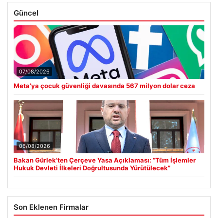
Güncel
07/08/2026
Meta’ya çocuk güvenliği davasında 567 milyon dolar ceza
06/08/2026
Bakan Gürlek’ten Çerçeve Yasa Açıklaması: “Tüm İşlemler
Hukuk Devleti İlkeleri Doğrultusunda Yürütülecek”
Son Eklenen Firmalar