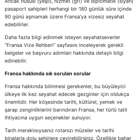
Ancak hususi (yeşil), hizmet (gri) ve diplomatik (siyah)
pasaport sahipleri herhangi bir 180 günlük süre içinde
90 günü aşmamak üzere Fransa’ya vizesiz seyahat
edebilirler.
Daha fazla bilgi edinmek isteyen seyahatseverler
“Fransa Vize Rehberi” sayfasını inceleyerek gerekli
belgeler ve başvuru adımları hakkında detaylı bilgi
edinebilir.
Fransa hakkında sık sorulan sorular
Fransa hakkında bilinmesi gerekenler, bu büyüleyici
ülkeye ilk kez seyahat edecek gezginler için oldukça
önemlidir. Her köşesinde tarihi, kültürel, yemek ve
şarap zenginliklerini barındıran Fransa, her türlü tatil
ihtiyacına uygun seçenekler sunuyor.
Tarih meraklısıysanız rotanızı müzeler ve tarihi
binalarla dolu şehirlere çevirebilirsiniz. Özellikle bahar