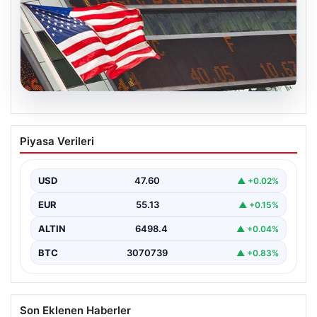
04.08.2026
FED faiz kararı ne zaman açıklanacak?
Piyasa Verileri
Nisan ayı faiz beklentisi belli oldu
USD
47.60
▲ +0.02%
EUR
55.13
▲ +0.15%
ALTIN
6498.4
▲ +0.04%
BTC
3070739
▲ +0.83%
Son Eklenen Haberler