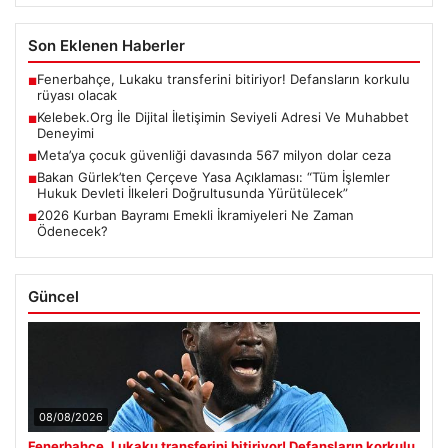
Son Eklenen Haberler
Fenerbahçe, Lukaku transferini bitiriyor! Defansların korkulu
■
rüyası olacak
Kelebek.Org İle Dijital İletişimin Seviyeli Adresi Ve Muhabbet
■
Deneyimi
Meta’ya çocuk güvenliği davasında 567 milyon dolar ceza
■
Bakan Gürlek’ten Çerçeve Yasa Açıklaması: “Tüm İşlemler
■
Hukuk Devleti İlkeleri Doğrultusunda Yürütülecek”
2026 Kurban Bayramı Emekli İkramiyeleri Ne Zaman
■
Ödenecek?
Güncel
08/08/2026
Fenerbahçe, Lukaku transferini bitiriyor! Defansların korkulu