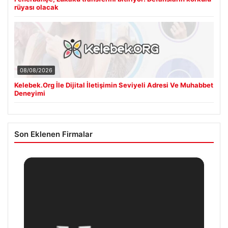
rüyası olacak
08/08/2026
Kelebek.Org İle Dijital İletişimin Seviyeli Adresi Ve Muhabbet
Deneyimi
Son Eklenen Firmalar