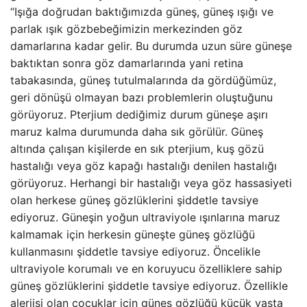
“Işığa doğrudan baktığımızda güneş, güneş ışığı ve
parlak ışık gözbebeğimizin merkezinden göz
damarlarına kadar gelir. Bu durumda uzun süre güneşe
baktıktan sonra göz damarlarında yani retina
tabakasında, güneş tutulmalarında da gördüğümüz,
geri dönüşü olmayan bazı problemlerin oluştuğunu
görüyoruz. Pterjium dediğimiz durum güneşe aşırı
maruz kalma durumunda daha sık görülür. Güneş
altında çalışan kişilerde en sık pterjium, kuş gözü
hastalığı veya göz kapağı hastalığı denilen hastalığı
görüyoruz. Herhangi bir hastalığı veya göz hassasiyeti
olan herkese güneş gözlüklerini şiddetle tavsiye
ediyoruz. Güneşin yoğun ultraviyole ışınlarına maruz
kalmamak için herkesin güneşte güneş gözlüğü
kullanmasını şiddetle tavsiye ediyoruz. Öncelikle
ultraviyole korumalı ve en koruyucu özelliklere sahip
güneş gözlüklerini şiddetle tavsiye ediyoruz. Özellikle
alerjisi olan çocuklar için güneş gözlüğü küçük yaşta