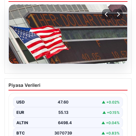
04.08.2026
FED faiz kararı ne zaman açıklanacak?
Piyasa Verileri
Nisan ayı faiz beklentisi belli oldu
USD
47.60
▲ +0.02%
EUR
55.13
▲ +0.15%
ALTIN
6498.4
▲ +0.04%
BTC
3070739
▲ +0.83%