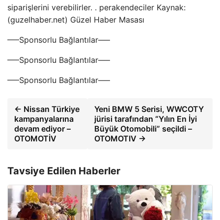
siparişlerini verebilirler. . perakendeciler Kaynak:
(guzelhaber.net) Güzel Haber Masası
—–Sponsorlu Bağlantılar—–
—–Sponsorlu Bağlantılar—–
—–Sponsorlu Bağlantılar—–
← Nissan Türkiye
Yeni BMW 5 Serisi, WWCOTY
kampanyalarına
jürisi tarafından “Yılın En İyi
devam ediyor –
Büyük Otomobili” seçildi –
OTOMOTİV
OTOMOTIV →
Tavsiye Edilen Haberler