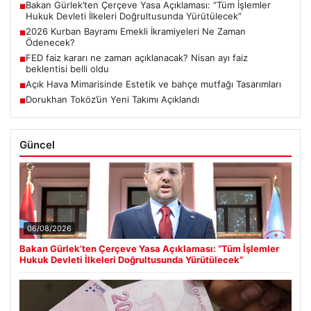
Bakan Gürlek’ten Çerçeve Yasa Açıklaması: “Tüm İşlemler
■
Hukuk Devleti İlkeleri Doğrultusunda Yürütülecek”
2026 Kurban Bayramı Emekli İkramiyeleri Ne Zaman
■
Ödenecek?
FED faiz kararı ne zaman açıklanacak? Nisan ayı faiz
■
beklentisi belli oldu
Açık Hava Mimarisinde Estetik ve bahçe mutfağı Tasarımları
■
Dorukhan Toköz’ün Yeni Takımı Açıklandı
■
Güncel
06/08/2026
Bakan Gürlek’ten Çerçeve Yasa Açıklaması: “Tüm İşlemler
Hukuk Devleti İlkeleri Doğrultusunda Yürütülecek”