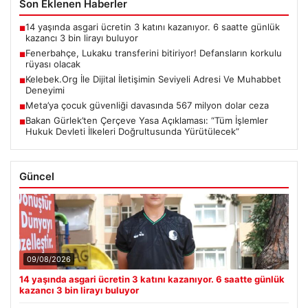
Son Eklenen Haberler
14 yaşında asgari ücretin 3 katını kazanıyor. 6 saatte günlük
■
kazancı 3 bin lirayı buluyor
Fenerbahçe, Lukaku transferini bitiriyor! Defansların korkulu
■
rüyası olacak
Kelebek.Org İle Dijital İletişimin Seviyeli Adresi Ve Muhabbet
■
Deneyimi
Meta’ya çocuk güvenliği davasında 567 milyon dolar ceza
■
Bakan Gürlek’ten Çerçeve Yasa Açıklaması: “Tüm İşlemler
■
Hukuk Devleti İlkeleri Doğrultusunda Yürütülecek”
Güncel
09/08/2026
14 yaşında asgari ücretin 3 katını kazanıyor. 6 saatte günlük
kazancı 3 bin lirayı buluyor