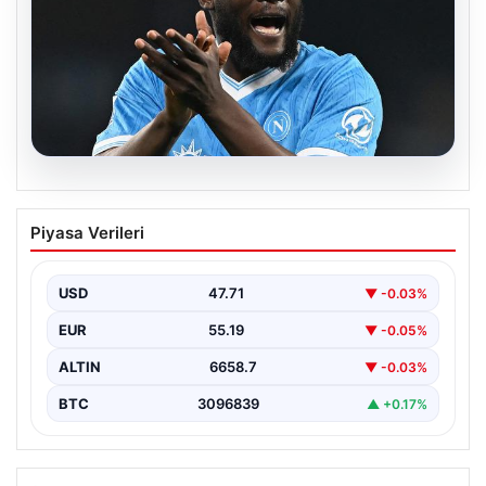
08.08.2026
Fenerbahçe, Lukaku transferini
Piyasa Verileri
bitiriyor! Defansların korkulu rüyası
olacak
USD
47.71
▼ -0.03%
EUR
55.19
▼ -0.05%
ALTIN
6658.7
▼ -0.03%
BTC
3096839
▲ +0.17%