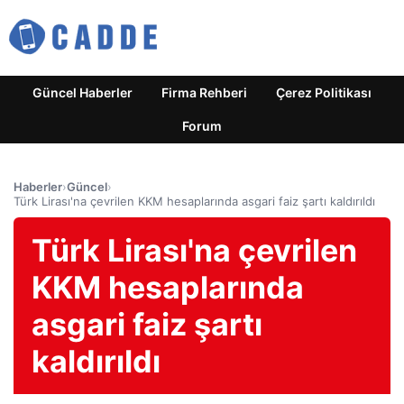
Güncel Haberler
Firma Rehberi
Çerez Politikası
Forum
Haberler
›
Güncel
›
Türk Lirası'na çevrilen KKM hesaplarında asgari faiz şartı kaldırıldı
Türk Lirası'na çevrilen
KKM hesaplarında
asgari faiz şartı
kaldırıldı