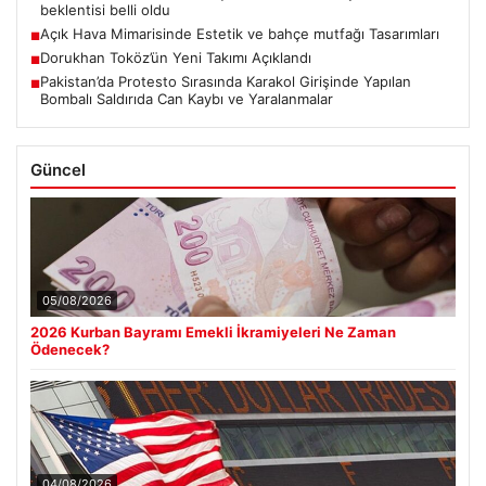
beklentisi belli oldu
Açık Hava Mimarisinde Estetik ve bahçe mutfağı Tasarımları
■
Dorukhan Toköz’ün Yeni Takımı Açıklandı
■
Pakistan’da Protesto Sırasında Karakol Girişinde Yapılan
■
Bombalı Saldırıda Can Kaybı ve Yaralanmalar
Güncel
05/08/2026
2026 Kurban Bayramı Emekli İkramiyeleri Ne Zaman
Ödenecek?
04/08/2026