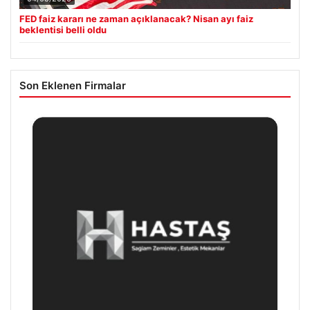
FED faiz kararı ne zaman açıklanacak? Nisan ayı faiz
beklentisi belli oldu
Son Eklenen Firmalar