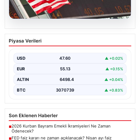
04.08.2026
FED faiz kararı ne zaman açıklanacak?
Piyasa Verileri
Nisan ayı faiz beklentisi belli oldu
USD
47.60
▲ +0.02%
EUR
55.13
▲ +0.15%
ALTIN
6498.4
▲ +0.04%
BTC
3070739
▲ +0.83%
Son Eklenen Haberler
2026 Kurban Bayramı Emekli İkramiyeleri Ne Zaman
■
Ödenecek?
FED faiz kararı ne zaman açıklanacak? Nisan ayı faiz
■