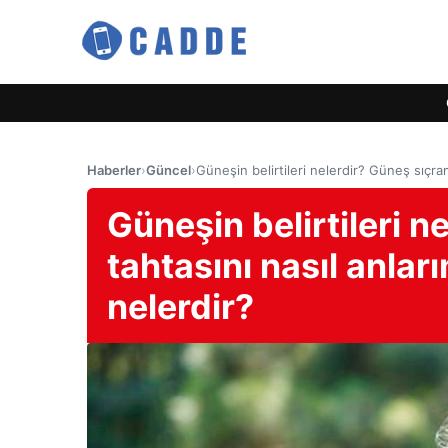
Haberler
›
Güncel
›
Güneşin belirtileri nelerdir? Güneş sıçra
Güneşin belirtileri 
tahtasını nasıl anla
nelerdir?