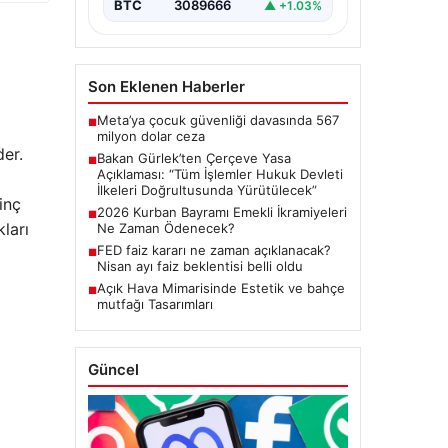
BTC
3089666
▲ +1.03%
başlatacak çerçeve yasanın
Meclis’te kabul…
Son Eklenen Haberler
Meta’ya çocuk güvenliği davasında 567
■
milyon dolar ceza
der.
Bakan Gürlek’ten Çerçeve Yasa
■
Açıklaması: “Tüm İşlemler Hukuk Devleti
İlkeleri Doğrultusunda Yürütülecek”
inç
2026 Kurban Bayramı Emekli İkramiyeleri
■
kları
Ne Zaman Ödenecek?
FED faiz kararı ne zaman açıklanacak?
■
Nisan ayı faiz beklentisi belli oldu
Açık Hava Mimarisinde Estetik ve bahçe
■
mutfağı Tasarımları
Güncel