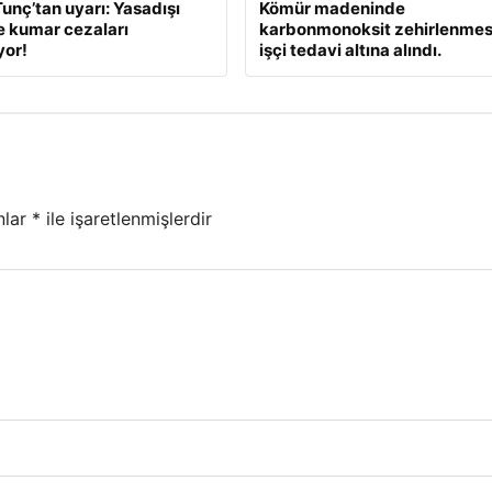
unç’tan uyarı: Yasadışı
Kömür madeninde
e kumar cezaları
karbonmonoksit zehirlenmesi
yor!
işçi tedavi altına alındı.
nlar
*
ile işaretlenmişlerdir