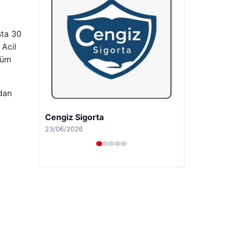
sta 30
 Acil
tüm
ndan
Hastaş Beton
26/05/2026