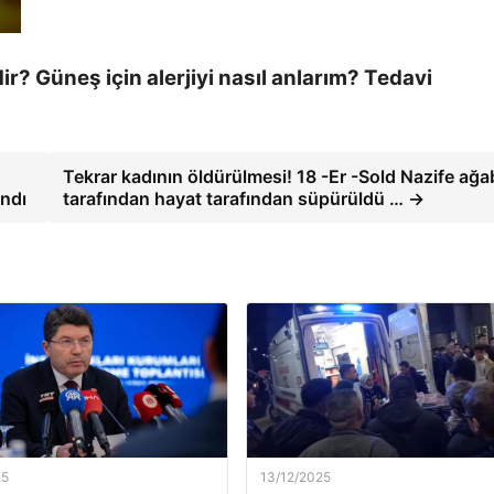
rdir? Güneş için alerjiyi nasıl anlarım? Tedavi
Tekrar kadının öldürülmesi! 18 -Er -Sold Nazife ağa
andı
tarafından hayat tarafından süpürüldü … →
25
13/12/2025