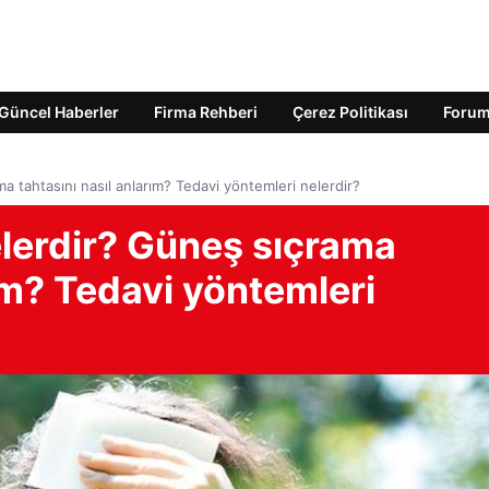
Güncel Haberler
Firma Rehberi
Çerez Politikası
Foru
ma tahtasını nasıl anlarım? Tedavi yöntemleri nelerdir?
nelerdir? Güneş sıçrama
rım? Tedavi yöntemleri