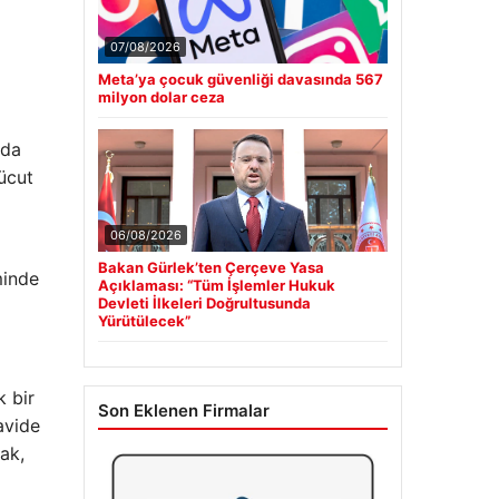
07/08/2026
Meta’ya çocuk güvenliği davasında 567
milyon dolar ceza
mda
vücut
06/08/2026
Bakan Gürlek’ten Çerçeve Yasa
minde
Açıklaması: “Tüm İşlemler Hukuk
Devleti İlkeleri Doğrultusunda
Yürütülecek”
k bir
Son Eklenen Firmalar
avide
ak,