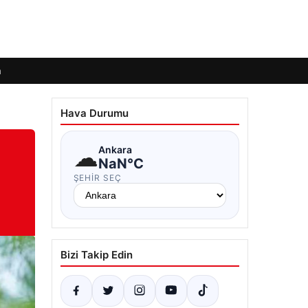
m
Hava Durumu
☁
Ankara
NaN°C
ŞEHIR SEÇ
Bizi Takip Edin