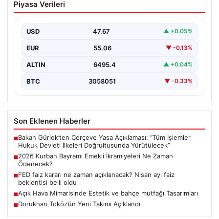
Piyasa Verileri
İkramiyeleri Ne Zaman Ödenecek?
Yaklaşan 2026 Kurban Bayramı nedeniyle, yaklaşık 17
milyon emekli vatandaşın gözü kulağı bayram
USD
47.67
▲ +0.05%
ikramiyesi…
EUR
55.06
▼ -0.13%
ALTIN
6495.4
▲ +0.04%
BTC
3058051
▼ -0.33%
Son Eklenen Haberler
Bakan Gürlek’ten Çerçeve Yasa Açıklaması: “Tüm İşlemler
■
Hukuk Devleti İlkeleri Doğrultusunda Yürütülecek”
2026 Kurban Bayramı Emekli İkramiyeleri Ne Zaman
■
Ödenecek?
FED faiz kararı ne zaman açıklanacak? Nisan ayı faiz
■
beklentisi belli oldu
Açık Hava Mimarisinde Estetik ve bahçe mutfağı Tasarımları
■
Dorukhan Toköz’ün Yeni Takımı Açıklandı
■