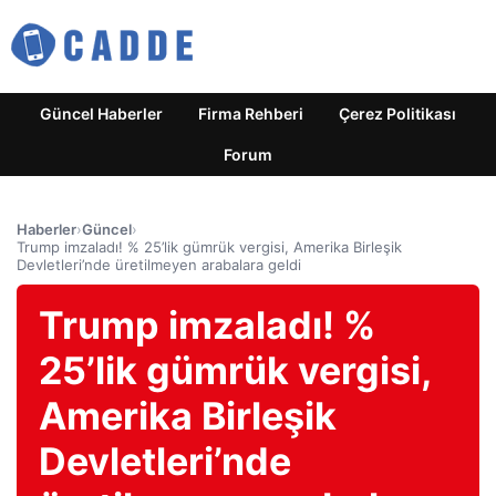
Güncel Haberler
Firma Rehberi
Çerez Politikası
Forum
Haberler
›
Güncel
›
Trump imzaladı! % 25’lik gümrük vergisi, Amerika Birleşik
Devletleri’nde üretilmeyen arabalara geldi
Trump imzaladı! %
25’lik gümrük vergisi,
Amerika Birleşik
Devletleri’nde