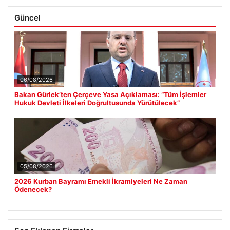
Güncel
06/08/2026
Bakan Gürlek’ten Çerçeve Yasa Açıklaması: “Tüm İşlemler
Hukuk Devleti İlkeleri Doğrultusunda Yürütülecek”
05/08/2026
2026 Kurban Bayramı Emekli İkramiyeleri Ne Zaman
Ödenecek?