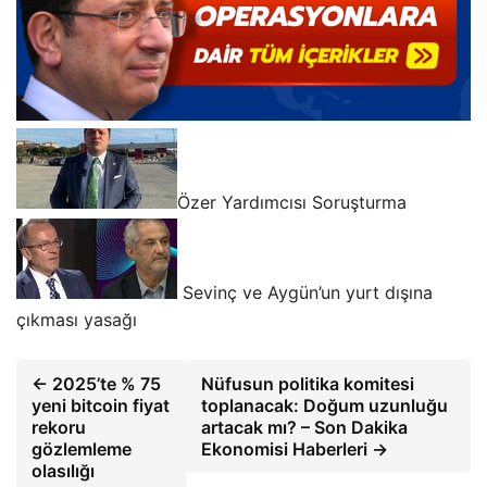
Özer Yardımcısı Soruşturma
Sevinç ve Aygün’un yurt dışına
çıkması yasağı
← 2025’te % 75
Nüfusun politika komitesi
yeni bitcoin fiyat
toplanacak: Doğum uzunluğu
rekoru
artacak mı? – Son Dakika
gözlemleme
Ekonomisi Haberleri →
olasılığı