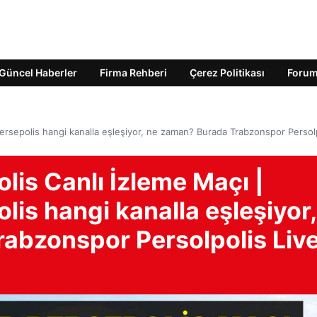
Güncel Haberler
Firma Rehberi
Çerez Politikası
Foru
ersepolis hangi kanalla eşleşiyor, ne zaman? Burada Trabzonspor Persol
is Canlı İzleme Maçı |
is hangi kanalla eşleşiyor,
abzonspor Persolpolis Liv