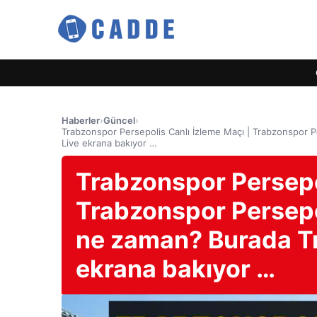
Haberler
›
Güncel
›
Trabzonspor Persepolis Canlı İzleme Maçı | Trabzonspor P
Live ekrana bakıyor …
Trabzonspor Persepol
Trabzonspor Persepol
ne zaman? Burada Tr
ekrana bakıyor …