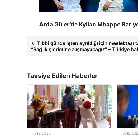
Arda Güler’de Kylian Mbappe Bariye
← Tıbbi günde işten ayrıldığı için meslektaşı t
“Sağlık şiddetine alışmayacağız” – Türkiye hab
Tavsiye Edilen Haberler
14/12/2025
13/12/20