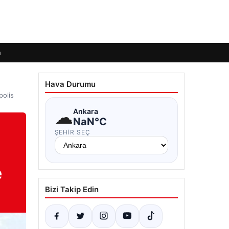
m
Hava Durumu
polis
☁
Ankara
NaN°C
ŞEHIR SEÇ
e
Bizi Takip Edin