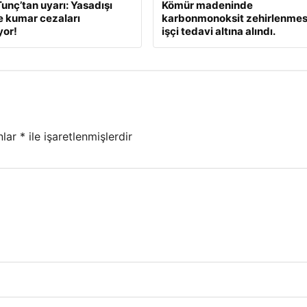
unç’tan uyarı: Yasadışı
Kömür madeninde
e kumar cezaları
karbonmonoksit zehirlenmesi
yor!
işçi tedavi altına alındı.
nlar
*
ile işaretlenmişlerdir