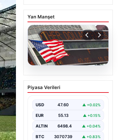
Yan Manşet
04.08.2026
FED faiz kararı ne zaman
Piyasa Verileri
açıklanacak? Nisan ayı
faiz beklentisi belli oldu
USD
47.60
▲ +0.02%
EUR
55.13
▲ +0.15%
ALTIN
6498.4
▲ +0.04%
BTC
3070739
▲ +0.83%