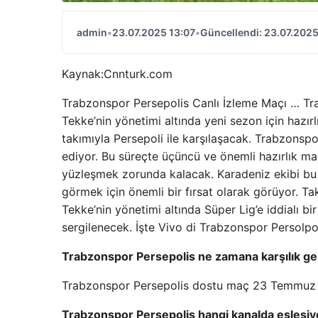
admin
•
23.07.2025 13:07
•
Güncellendi: 23.07.2025
Kaynak:
Cnnturk.com
Trabzonspor Persepolis Canlı İzleme Maçı … Tr
Tekke’nin yönetimi altında yeni sezon için hazı
takımıyla Persepoli ile karşılaşacak. Trabzonsp
ediyor. Bu süreçte üçüncü ve önemli hazırlık maç
yüzleşmek zorunda kalacak. Karadeniz ekibi bu 
görmek için önemli bir fırsat olarak görüyor. T
Tekke’nin yönetimi altında Süper Lig’e iddialı b
sergilenecek. İşte Vivo di Trabzonspor Persolpolis
Trabzonspor Persepolis ne zamana karşılık gel
Trabzonspor Persepolis dostu maç 23 Temmuz 
Trabzonspor Persepolis hangi kanalda eşleşiy