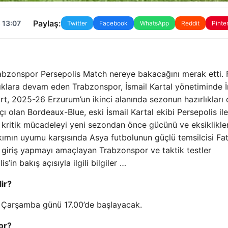
Paylaş:
 13:07
Twitter
Facebook
WhatsApp
Reddit
Pinte
abzonspor Persepolis Match nereye bakacağını merak etti. 
rlıklara devam eden Trabzonspor, İsmail Kartal yönetiminde İ
ort, 2025-26 Erzurum’un ikinci alanında sezonun hazırlıklar
ı olan Bordeaux-Blue, eski İsmail Kartal ekibi Persepolis ile
kritik mücadeleyi yeni sezondan önce gücünü ve eksiklikler
akımın uyumu karşısında Asya futbolunun güçlü temsilcisi Fat
ir giriş yapmayı amaçlayan Trabzonspor ve taktik testler
’in bakış açısıyla ilgili bilgiler …
ir?
Çarşamba günü 17.00’de başlayacak.
or?