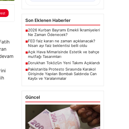
rest
Son Eklenen Haberler
2026 Kurban Bayramı Emekli İkramiyeleri
■
Ne Zaman Ödenecek?
FED faiz kararı ne zaman açıklanacak?
Fatih
■
Nisan ayı faiz beklentisi belli oldu
ran
Açık Hava Mimarisinde Estetik ve bahçe
■
ı devam
mutfağı Tasarımları
Dorukhan Toköz’ün Yeni Takımı Açıklandı
■
Pakistan’da Protesto Sırasında Karakol
ini
■
Girişinde Yapılan Bombalı Saldırıda Can
ih
Kaybı ve Yaralanmalar
Güncel