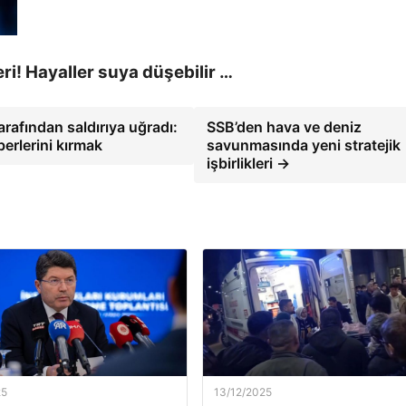
ri! Hayaller suya düşebilir …
arafından saldırıya uğradı:
SSB’den hava ve deniz
erlerini kırmak
savunmasında yeni stratejik
işbirlikleri →
25
13/12/2025