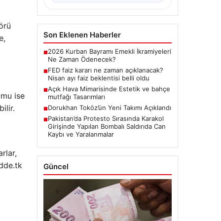
örü
Son Eklenen Haberler
e,
2026 Kurban Bayramı Emekli İkramiyeleri
■
Ne Zaman Ödenecek?
FED faiz kararı ne zaman açıklanacak?
■
Nisan ayı faiz beklentisi belli oldu
Açık Hava Mimarisinde Estetik ve bahçe
■
umu ise
mutfağı Tasarımları
lir.
Dorukhan Toköz’ün Yeni Takımı Açıklandı
■
Pakistan’da Protesto Sırasında Karakol
■
Girişinde Yapılan Bombalı Saldırıda Can
Kaybı ve Yaralanmalar
rlar,
adde.tk
Güncel