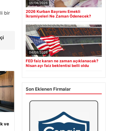
05/08/2026
2026 Kurban Bayramı Emekli
i bir
İkramiyeleri Ne Zaman Ödenecek?
çi
04/08/2026
FED faiz kararı ne zaman açıklanacak?
Nisan ayı faiz beklentisi belli oldu
Son Eklenen Firmalar
ik ve