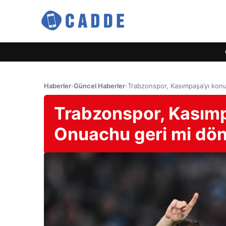
Haberler
›
Güncel Haberler
›
Trabzonspor, Kasımpaşa’yı kon
Trabzonspor, Kasımp
Onuachu geri mi dö