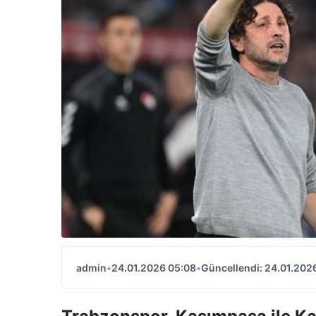
admin
•
24.01.2026 05:08
•
Güncellendi: 24.01.202