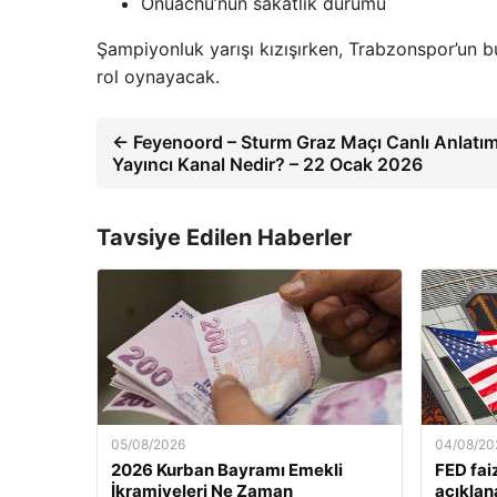
Onuachu’nun sakatlık durumu
Şampiyonluk yarışı kızışırken, Trabzonspor’un 
rol oynayacak.
← Feyenoord – Sturm Graz Maçı Canlı Anlatım!
Yayıncı Kanal Nedir? – 22 Ocak 2026
Tavsiye Edilen Haberler
05/08/2026
04/08/20
2026 Kurban Bayramı Emekli
FED fai
İkramiyeleri Ne Zaman
açıklan