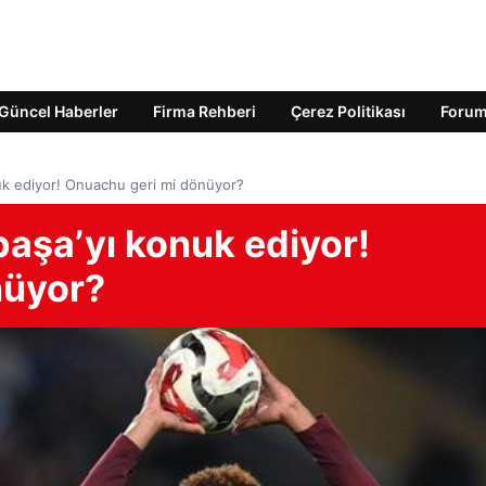
Güncel Haberler
Firma Rehberi
Çerez Politikası
Foru
uk ediyor! Onuachu geri mi dönüyor?
aşa’yı konuk ediyor!
nüyor?