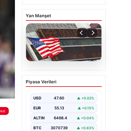
Yan Manşet
04.08.2026
FED faiz kararı ne zaman
Piyasa Verileri
açıklanacak? Nisan ayı
faiz beklentisi belli oldu
USD
47.60
▲ +0.02%
EUR
55.13
▲ +0.15%
rest
ALTIN
6498.4
▲ +0.04%
BTC
3070739
▲ +0.83%