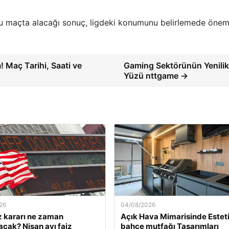
bu maçta alacağı sonuç, ligdeki konumunu belirlemede öneml
 Maç Tarihi, Saati ve
Gaming Sektörünün Yenilik
Yüzü nttgame →
26
04/08/2026
z kararı ne zaman
Açık Hava Mimarisinde Estet
acak? Nisan ayı faiz
bahçe mutfağı Tasarımları