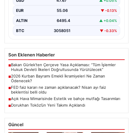
USD
47.67
▲ +0.05%
ikramiyesi…
EUR
55.06
▼ -0.13%
ALTIN
6495.4
▲ +0.04%
BTC
3058051
▼ -0.33%
Son Eklenen Haberler
Bakan Gürlek’ten Çerçeve Yasa Açıklaması: “Tüm İşlemler
■
Hukuk Devleti İlkeleri Doğrultusunda Yürütülecek”
2026 Kurban Bayramı Emekli İkramiyeleri Ne Zaman
■
Ödenecek?
FED faiz kararı ne zaman açıklanacak? Nisan ayı faiz
■
beklentisi belli oldu
Açık Hava Mimarisinde Estetik ve bahçe mutfağı Tasarımları
■
Dorukhan Toköz’ün Yeni Takımı Açıklandı
■
Güncel