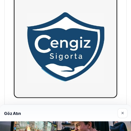
Hastaş Beton
×
Göz Atın
26/05/2026