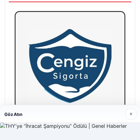
×
Göz Atın
Hastaş Beton