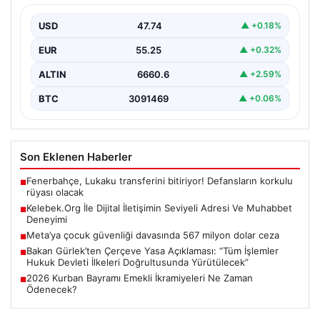
Dijital ortamında kullanıcıların seviyeli bir şekilde iletişim
kurması büyük bir hassasiyet ifade etmektedir.
USD
47.74
▲ +0.18%
Günümüzde…
EUR
55.25
▲ +0.32%
ALTIN
6660.6
▲ +2.59%
BTC
3091469
▲ +0.06%
Son Eklenen Haberler
Fenerbahçe, Lukaku transferini bitiriyor! Defansların korkulu
■
rüyası olacak
Kelebek.Org İle Dijital İletişimin Seviyeli Adresi Ve Muhabbet
■
Deneyimi
Meta’ya çocuk güvenliği davasında 567 milyon dolar ceza
■
Bakan Gürlek’ten Çerçeve Yasa Açıklaması: “Tüm İşlemler
■
Hukuk Devleti İlkeleri Doğrultusunda Yürütülecek”
2026 Kurban Bayramı Emekli İkramiyeleri Ne Zaman
■
Ödenecek?