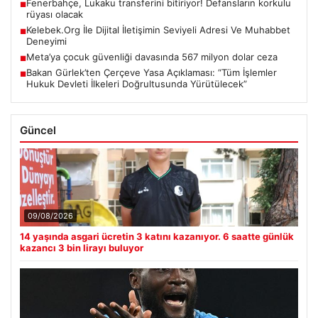
Fenerbahçe, Lukaku transferini bitiriyor! Defansların korkulu
■
rüyası olacak
Kelebek.Org İle Dijital İletişimin Seviyeli Adresi Ve Muhabbet
■
Deneyimi
Meta’ya çocuk güvenliği davasında 567 milyon dolar ceza
■
Bakan Gürlek’ten Çerçeve Yasa Açıklaması: “Tüm İşlemler
■
Hukuk Devleti İlkeleri Doğrultusunda Yürütülecek”
Güncel
09/08/2026
14 yaşında asgari ücretin 3 katını kazanıyor. 6 saatte günlük
kazancı 3 bin lirayı buluyor