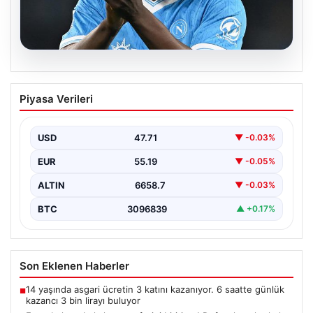
08.08.2026
Fenerbahçe, Lukaku transferini
Piyasa Verileri
bitiriyor! Defansların korkulu rüyası
olacak
USD
47.71
▼ -0.03%
EUR
55.19
▼ -0.05%
ALTIN
6658.7
▼ -0.03%
BTC
3096839
▲ +0.17%
Son Eklenen Haberler
14 yaşında asgari ücretin 3 katını kazanıyor. 6 saatte günlük
■
kazancı 3 bin lirayı buluyor