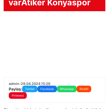
varAtiker Konyaspor
admin
•
29.04.2024 15:26
Paylaş:
Twitter
Facebook
WhatsApp
Reddit
Pinterest