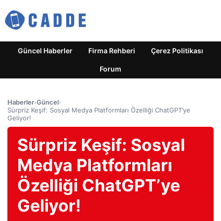
Güncel Haberler
Firma Rehberi
Çerez Politikası
Forum
Haberler
›
Güncel
›
Sürpriz Keşif: Sosyal Medya Platformları Özelliği ChatGPT’ye
Geliyor!
Sürpriz Keşif: Sosyal
Medya Platformları
Özelliği ChatGPT’ye
Geliyor!