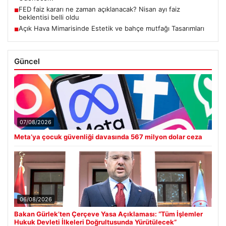
FED faiz kararı ne zaman açıklanacak? Nisan ayı faiz
■
beklentisi belli oldu
Açık Hava Mimarisinde Estetik ve bahçe mutfağı Tasarımları
■
Güncel
07/08/2026
Meta’ya çocuk güvenliği davasında 567 milyon dolar ceza
06/08/2026
Bakan Gürlek’ten Çerçeve Yasa Açıklaması: “Tüm İşlemler
Hukuk Devleti İlkeleri Doğrultusunda Yürütülecek”