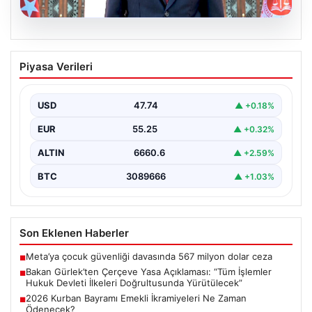
06.08.2026
Bakan Gürlek’ten Çerçeve Yasa
Piyasa Verileri
Açıklaması: “Tüm İşlemler Hukuk
Devleti İlkeleri Doğrultusunda
Yürütülecek”
USD
47.74
▲ +0.18%
Adalet Bakanı Akın Gürlek, terörle mücadelede yeni bir
EUR
55.25
▲ +0.32%
dönemi başlatacak çerçeve yasanın Meclis’te kabul…
ALTIN
6660.6
▲ +2.59%
BTC
3089666
▲ +1.03%
Son Eklenen Haberler
Meta’ya çocuk güvenliği davasında 567 milyon dolar ceza
■
Bakan Gürlek’ten Çerçeve Yasa Açıklaması: “Tüm İşlemler
■
Hukuk Devleti İlkeleri Doğrultusunda Yürütülecek”
2026 Kurban Bayramı Emekli İkramiyeleri Ne Zaman
■
Ödenecek?